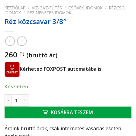
KEZDŐLAP
/
VÍZ-GÁZ-FŰTÉS
/
CSÖVEK, IDOMOK
/
RÉZCSŐ,
IDOMOK
/
RÉZ MENETES IDOMOK
Réz közcsavar 3/8″
260
Ft
(bruttó ár)
Kérheted FOXPOST automatába is!
Készleten
Réz közcsavar 3/8" mennyiség
KOSÁRBA TESZEM
Áraink bruttó árak, csak internetes vásárlás esetén
érvényesek!