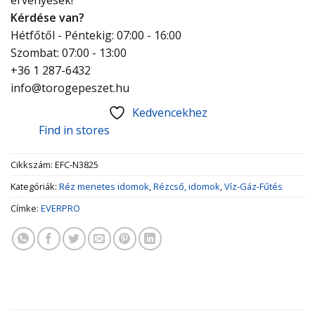
Kérdése van?
Hétfőtől - Péntekig: 07:00 - 16:00
Szombat: 07:00 - 13:00
+36 1 287-6432
info@torogepeszet.hu
Kedvencekhez
Find in stores
Cikkszám:
EFC-N3825
Kategóriák:
Réz menetes idomok
,
Rézcső, idomok
,
Víz-Gáz-Fűtés
Címke:
EVERPRO