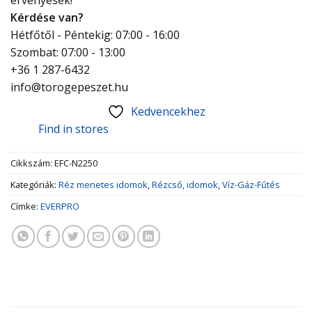
Kérdése van?
Hétfőtől - Péntekig: 07:00 - 16:00
Szombat: 07:00 - 13:00
+36 1 287-6432
info@torogepeszet.hu
Kedvencekhez
Find in stores
Cikkszám:
EFC-N2250
Kategóriák:
Réz menetes idomok
,
Rézcső, idomok
,
Víz-Gáz-Fűtés
Címke:
EVERPRO