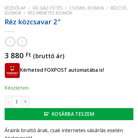
KEZDŐLAP
/
VÍZ-GÁZ-FŰTÉS
/
CSÖVEK, IDOMOK
/
RÉZCSŐ,
IDOMOK
/
RÉZ MENETES IDOMOK
Réz közcsavar 2″
3 880
Ft
(bruttó ár)
Kérheted FOXPOST automatába is!
Készleten
Réz közcsavar 2" mennyiség
KOSÁRBA TESZEM
Áraink bruttó árak, csak internetes vásárlás esetén
érvényesek!