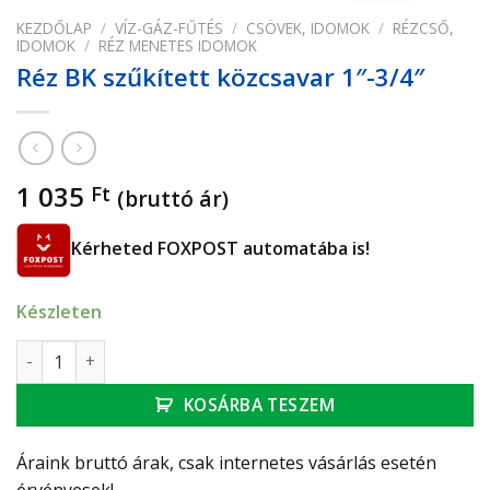
KEZDŐLAP
/
VÍZ-GÁZ-FŰTÉS
/
CSÖVEK, IDOMOK
/
RÉZCSŐ,
IDOMOK
/
RÉZ MENETES IDOMOK
Réz BK szűkített közcsavar 1″-3/4″
1 035
Ft
(bruttó ár)
Kérheted FOXPOST automatába is!
Készleten
Réz BK szűkített közcsavar 1"-3/4" mennyiség
KOSÁRBA TESZEM
Áraink bruttó árak, csak internetes vásárlás esetén
érvényesek!