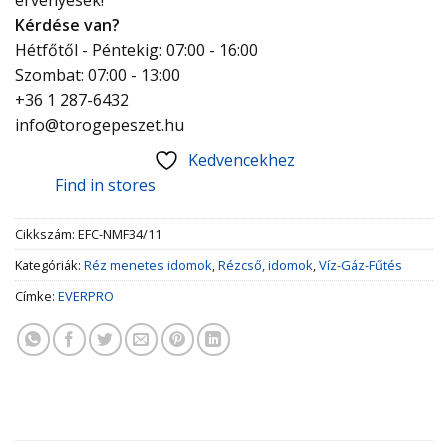
Kérdése van?
Hétfőtől - Péntekig: 07:00 - 16:00
Szombat: 07:00 - 13:00
+36 1 287-6432
info@torogepeszet.hu
Kedvencekhez
Find in stores
Cikkszám:
EFC-NMF34/11
Kategóriák:
Réz menetes idomok
,
Rézcső, idomok
,
Víz-Gáz-Fűtés
Címke:
EVERPRO