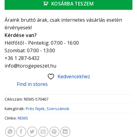
KOSÁRBA TESZEM
Áraink bruttó árak, csak internetes vásárlás esetén
érvényesek!
Kérdése van?
Hétfőtől - Péntekig: 07:00 - 16:00
Szombat: 07:00 - 13:00
+36 1 287-6432
info@torogepeszet.hu
Kedvencekhez
Find in stores
Cikkszám:
REMS-570467
Kategóriák:
Prés fejek
,
Szerszámok
Címke:
REMS