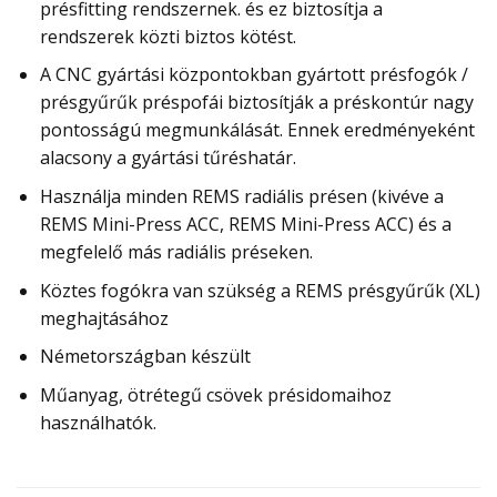
présfitting rendszernek. és ez biztosítja a
rendszerek közti biztos kötést.
A CNC gyártási központokban gyártott présfogók /
présgyűrűk préspofái biztosítják a préskontúr nagy
pontosságú megmunkálását. Ennek eredményeként
alacsony a gyártási tűréshatár.
Használja minden REMS radiális présen (kivéve a
REMS Mini-Press ACC, REMS Mini-Press ACC) és a
megfelelő más radiális préseken.
Köztes fogókra van szükség a REMS présgyűrűk (XL)
meghajtásához
Németországban készült
Műanyag, ötrétegű csövek présidomaihoz
használhatók.