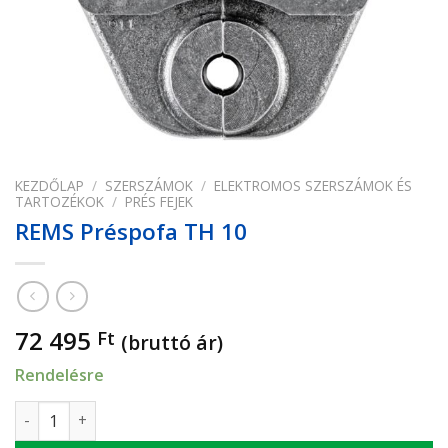
KEZDŐLAP
/
SZERSZÁMOK
/
ELEKTROMOS SZERSZÁMOK ÉS
TARTOZÉKOK
/
PRÉS FEJEK
REMS Préspofa TH 10
72 495
Ft
(bruttó ár)
Rendelésre
REMS Préspofa TH 10 mennyiség