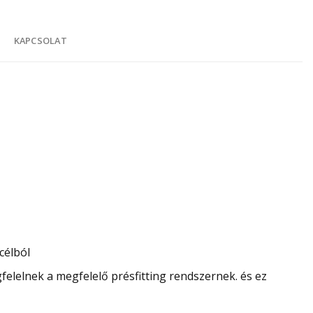
K
KAPCSOLAT
célból
elelnek a megfelelő présfitting rendszernek. és ez