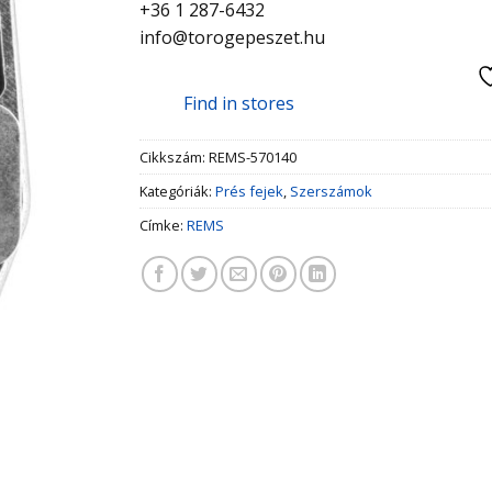
+36 1 287-6432
info@torogepeszet.hu
Find in stores
Cikkszám:
REMS-570140
Kategóriák:
Prés fejek
,
Szerszámok
Címke:
REMS