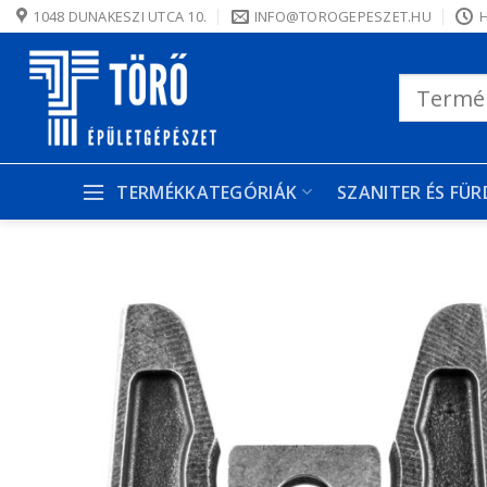
Skip
1048 DUNAKESZI UTCA 10.
INFO@TOROGEPESZET.HU
H
to
content
Keresés
a
következőre:
TERMÉKKATEGÓRIÁK
SZANITER ÉS FÜ
K