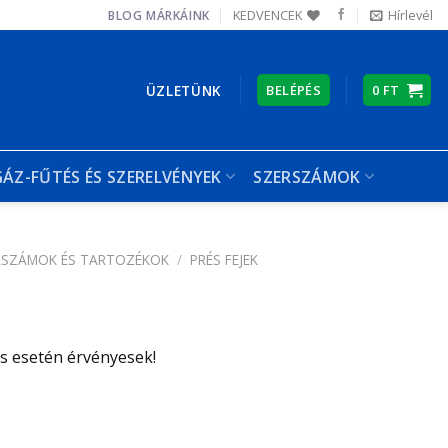
KEDVENCEK
Hírlevél
BLOG
MÁRKÁINK
ÜZLETÜNK
BELÉPÉS
0
FT
GÁZ-FŰTÉS ÉS SZERELVÉNYEK
SZERSZÁMOK
RSZÁMOK ÉS TARTOZÉKOK
/
PRÉS FEJEK
ás esetén érvényesek!