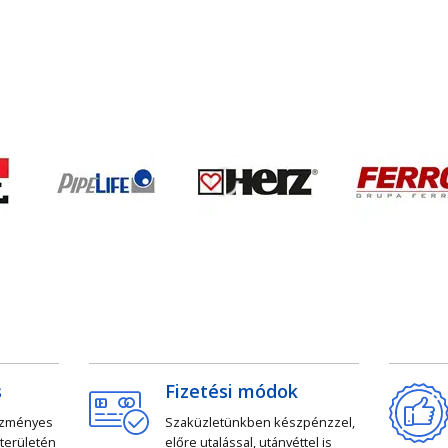
s
Fizetési módok
ezményes
Szaküzletünkben készpénzzel,
 területén
előre utalással, utánvéttel is