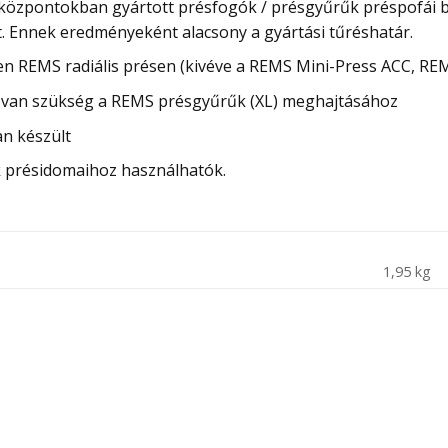
 központokban gyártott présfogók / présgyűrűk préspofái b
 Ennek eredményeként alacsony a gyártási tűréshatár.
n REMS radiális présen (kivéve a REMS Mini-Press ACC, REM
 van szükség a REMS présgyűrűk (XL) meghajtásához
n készült
k présidomaihoz használhatók.
1,95 kg