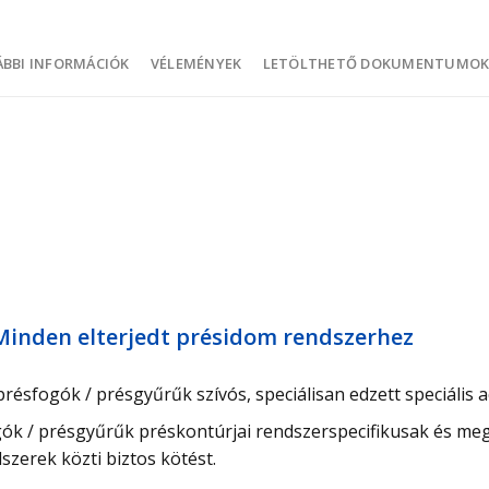
BBI INFORMÁCIÓK
VÉLEMÉNYEK
LETÖLTHETŐ DOKUMENTUMO
Minden elterjedt présidom rendszerhez
résfogók / présgyűrűk szívós, speciálisan edzett speciális a
k / présgyűrűk préskontúrjai rendszerspecifikusak és megf
dszerek közti biztos kötést.