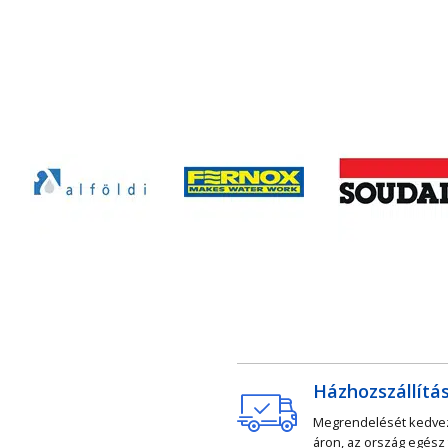
Házhozszállítá
Megrendelését kedv
áron, az ország egész