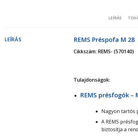
LEÍRÁS
TOVÁ
REMS Préspofa M 28
LEÍRÁS
Cikkszám: REMS- (570140)
Tulajdonságok:
REMS présfogók – 
Nagyon tartós p
A REMS présfogó
biztosítja a ren