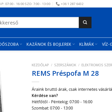
-P: 07:00 - 16:00 SZO: 7:00 - 13:00
+36 1 287 6432
RDŐSZOBA
KAZÁNOK ÉS BOJLEREK
KLÍMÁK
VÍZ-
KEZDŐLAP
/
SZERSZÁMOK
/
ELEKTROMOS SZE
REMS Préspofa M 28
edvencekhez
Áraink bruttó árak, csak internetes vásárl
Kérdése van?
Hétfőtől - Péntekig: 07:00 - 16:00
Szombat: 07:00 - 13:00