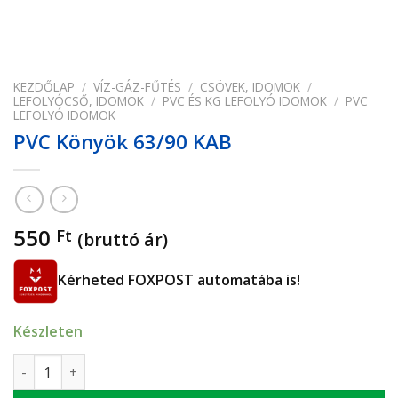
KEZDŐLAP
/
VÍZ-GÁZ-FŰTÉS
/
CSÖVEK, IDOMOK
/
LEFOLYÓCSŐ, IDOMOK
/
PVC ÉS KG LEFOLYÓ IDOMOK
/
PVC
LEFOLYÓ IDOMOK
PVC Könyök 63/90 KAB
550
Ft
(bruttó ár)
Kérheted FOXPOST automatába is!
Készleten
PVC Könyök 63/90 KAB mennyiség