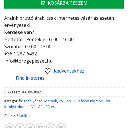
KOSÁRBA TESZEM
Áraink bruttó árak, csak internetes vásárlás esetén
érvényesek!
Kérdése van?
Hétfőtől - Péntekig: 07:00 - 16:00
Szombat: 07:00 - 13:00
+36 1 287-6432
info@torogepeszet.hu
Kedvencekhez
Find in stores
Cikkszám:
KAB063X87
Kategóriák:
Lefolyócső, idomok
,
PVC és KG lefolyó idomok
,
PVC
lefolyó idomok
,
Víz-Gáz-Fűtés
Címke:
Pipelife