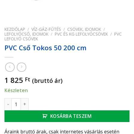
KEZDŐLAP
/
VÍZ-GÁZ-FŰTÉS
/
CSÖVEK, IDOMOK
/
LEFOLYÓCSŐ, IDOMOK
/
PVC ÉS KG LEFOLYÓCSÖVEK
/
PVC
LEFOLYÓ CSÖVEK
PVC Cső Tokos 50 200 cm
1 825
Ft
(bruttó ár)
Készleten
PVC Cső Tokos 50 200 cm mennyiség
KOSÁRBA TESZEM
Áraink bruttó árak, csak internetes vásárlás esetén