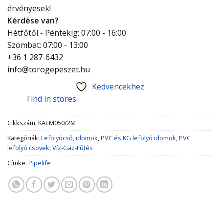
érvényesek!
Kérdése van?
Hétfőtől - Péntekig: 07:00 - 16:00
Szombat: 07:00 - 13:00
+36 1 287-6432
info@torogepeszet.hu
Kedvencekhez
Find in stores
Cikkszám:
KAEM050/2M
Kategóriák:
Lefolyócső, idomok
,
PVC és KG lefolyó idomok
,
PVC
lefolyó csövek
,
Víz-Gáz-Fűtés
Címke:
Pipelife