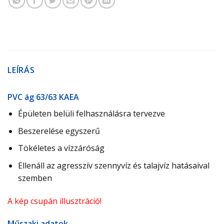
LEÍRÁS
PVC ág 63/63 KAEA
Épületen belüli felhasználásra tervezve
Beszerelése egyszerű
Tökéletes a vízzáróság
Ellenáll az agresszív szennyvíz és talajvíz hatásaival
szemben
A kép csupán illusztráció!
Műszaki adatok