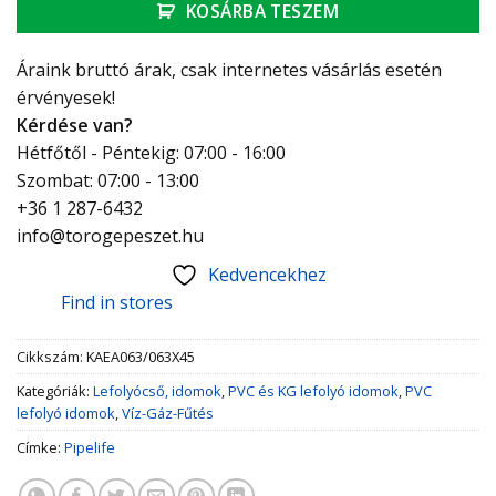
KOSÁRBA TESZEM
Áraink bruttó árak, csak internetes vásárlás esetén
érvényesek!
Kérdése van?
Hétfőtől - Péntekig: 07:00 - 16:00
Szombat: 07:00 - 13:00
+36 1 287-6432
info@torogepeszet.hu
Kedvencekhez
Find in stores
Cikkszám:
KAEA063/063X45
Kategóriák:
Lefolyócső, idomok
,
PVC és KG lefolyó idomok
,
PVC
lefolyó idomok
,
Víz-Gáz-Fűtés
Címke:
Pipelife