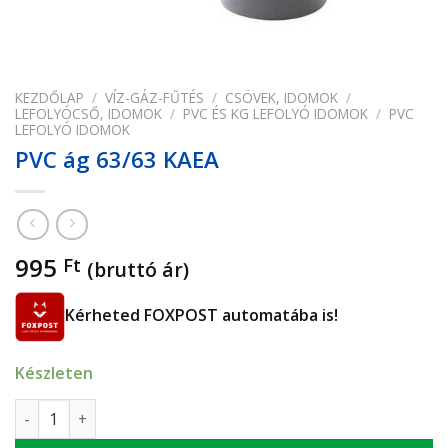
KEZDŐLAP
/
VÍZ-GÁZ-FŰTÉS
/
CSÖVEK, IDOMOK
/
LEFOLYÓCSŐ, IDOMOK
/
PVC ÉS KG LEFOLYÓ IDOMOK
/
PVC
LEFOLYÓ IDOMOK
PVC ág 63/63 KAEA
995
Ft
(bruttó ár)
Kérheted FOXPOST automatába is!
Készleten
PVC ág 63/63 KAEA mennyiség