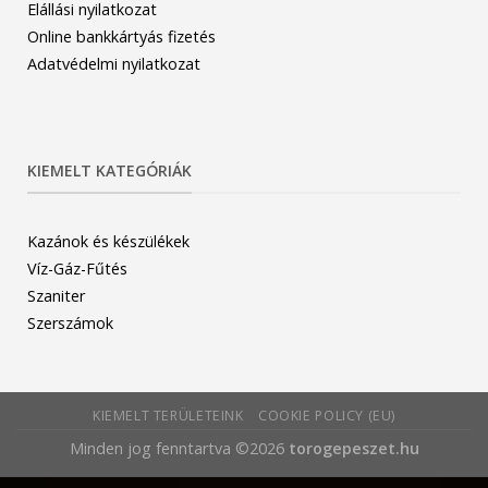
Elállási nyilatkozat
Online bankkártyás fizetés
Adatvédelmi nyilatkozat
KIEMELT KATEGÓRIÁK
Kazánok és készülékek
Víz-Gáz-Fűtés
Szaniter
Szerszámok
KIEMELT TERÜLETEINK
COOKIE POLICY (EU)
Minden jog fenntartva ©2026
torogepeszet.hu