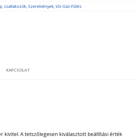
p, csatlakozók
,
Szerelvények
,
Víz-Gáz-Fűtés
K
KAPCSOLAT
ivitel. A tetszőlegesen kiválasztott beállítási érték