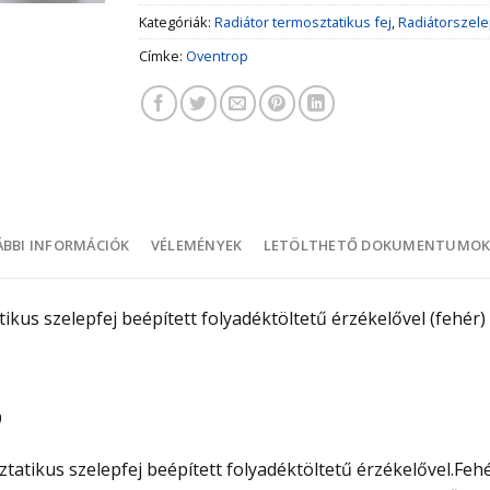
Kategóriák:
Radiátor termosztatikus fej
,
Radiátorszele
Címke:
Oventrop
BBI INFORMÁCIÓK
VÉLEMÉNYEK
LETÖLTHETŐ DOKUMENTUMO
kus szelepfej beépített folyadéktöltetű érzékelővel (fehér)
9
ikus szelepfej beépített folyadéktöltetű érzékelővel.Fehér k