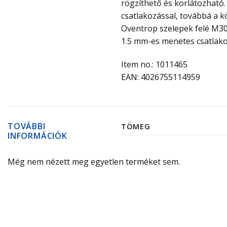
rögzíthető és korlátozható.
csatlakozással, továbbá a k
Oventrop szelepek felé M30 
1.5 mm-es menetes csatlakozá
Item no.: 1011465
EAN: 4026755114959
TOVÁBBI
TÖMEG
INFORMÁCIÓK
Még nem nézett meg egyetlen terméket sem.