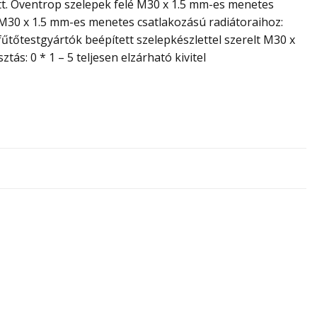
zött. Oventrop szelepek felé M30 x 1.5 mm-es menetes
t M30 x 1.5 mm-es menetes csatlakozású radiátoraihoz:
tőtestgyártók beépített szelepkészlettel szerelt M30 x
ás: 0 * 1 – 5 teljesen elzárható kivitel