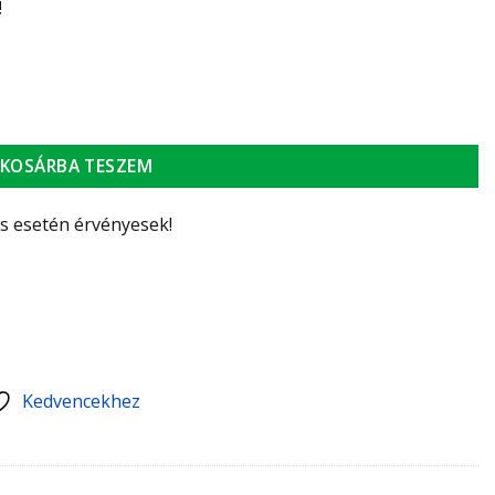
!
épített folyadéktöltetű érzékelővel (fehér) mennyiség
KOSÁRBA TESZEM
ás esetén érvényesek!
Kedvencekhez