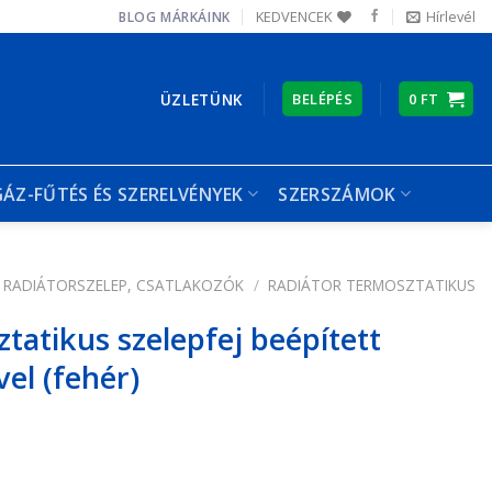
KEDVENCEK
Hírlevél
BLOG
MÁRKÁINK
ÜZLETÜNK
BELÉPÉS
0
FT
GÁZ-FŰTÉS ÉS SZERELVÉNYEK
SZERSZÁMOK
RADIÁTORSZELEP, CSATLAKOZÓK
/
RADIÁTOR TERMOSZTATIKUS
atikus szelepfej beépített
el (fehér)