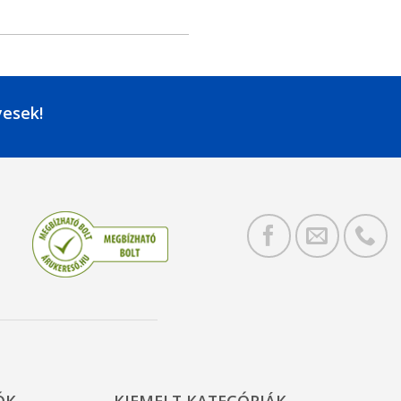
yesek!
ÓK
KIEMELT KATEGÓRIÁK