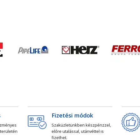
s
Fizetési módok
ezményes
Szaküzletünkben készpénzzel,
 területén
előre utalással, utánvéttel is
fizethet.