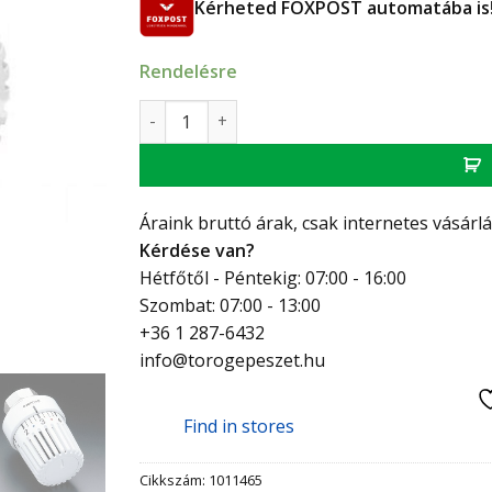
Kérheted FOXPOST automatába is
Rendelésre
Oventrop Uni LH termosztatikus szelepfej be
Áraink bruttó árak, csak internetes vásárl
Kérdése van?
Hétfőtől - Péntekig: 07:00 - 16:00
Szombat: 07:00 - 13:00
+36 1 287-6432
info@torogepeszet.hu
Find in stores
Cikkszám:
1011465