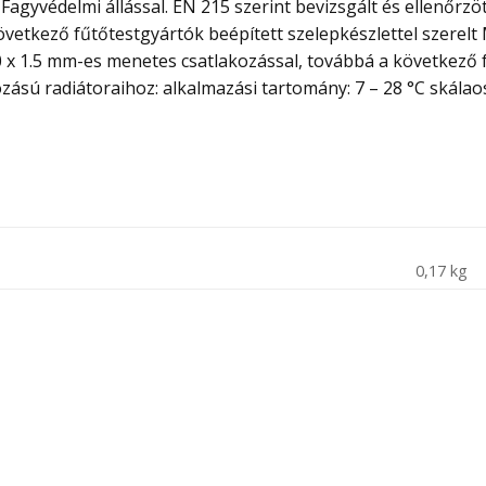
 Fagyvédelmi állással. EN 215 szerint bevizsgált és ellenőr
övetkező fűtőtestgyártók beépített szelepkészlettel szerel
x 1.5 mm-es menetes csatlakozással, továbbá a következő fű
sú radiátoraihoz: alkalmazási tartomány: 7 – 28 °C skálaoszt
0,17 kg