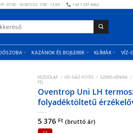
-P: 07:00 - 16:00 SZO: 7:00 - 13:00
+36 1 287 6432
RDŐSZOBA
KAZÁNOK ÉS BOJLEREK
KLÍMÁK
VÍZ-
KEZDŐLAP
/
VÍZ-GÁZ-FŰTÉS
/
SZERELVÉNYEK
/
FEJ
Oventrop Uni LH termoszt
edvencekhez
folyadéktöltetű érzékelőv
5 376
Ft
(bruttó ár)