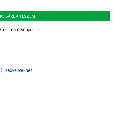
DN25 szivattyú nélkül, univerzális szigeteléssel mennyiség
KOSÁRBA TESZEM
ás esetén érvényesek!
Kedvencekhez