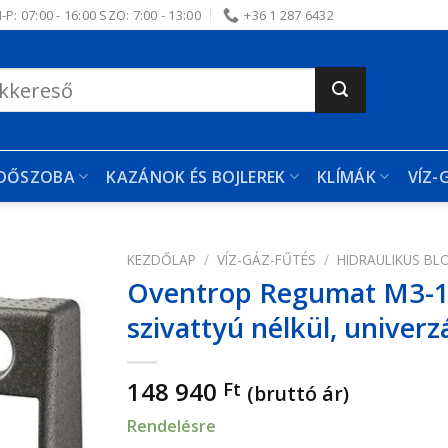
-P: 07:00 - 16:00 SZO: 7:00 - 13:00
+36 1 287 6432
RDŐSZOBA
KAZÁNOK ÉS BOJLEREK
KLÍMÁK
VÍZ-
KEZDŐLAP
/
VÍZ-GÁZ-FŰTÉS
/
HIDRAULIKUS BL
Oventrop Regumat M3-18
edvencekhez
szivattyú nélkül, univerzá
148 940
Ft
(bruttó ár)
Rendelésre