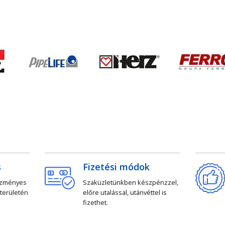
s
Fizetési módok
ezményes
Szaküzletünkben készpénzzel,
 területén
előre utalással, utánvéttel is
fizethet.