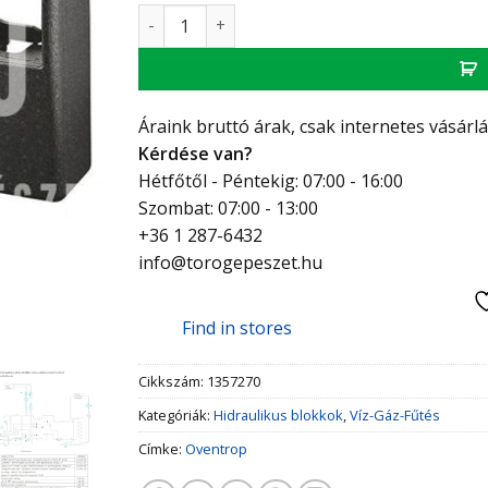
Oventrop Regumat M3-180 szivattyú-állomás, 
Áraink bruttó árak, csak internetes vásárl
Kérdése van?
Hétfőtől - Péntekig: 07:00 - 16:00
Szombat: 07:00 - 13:00
+36 1 287-6432
info@torogepeszet.hu
Find in stores
Cikkszám:
1357270
Kategóriák:
Hidraulikus blokkok
,
Víz-Gáz-Fűtés
Címke:
Oventrop