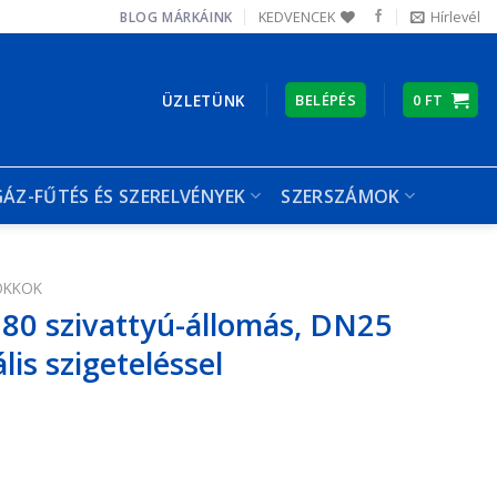
KEDVENCEK
Hírlevél
BLOG
MÁRKÁINK
ÜZLETÜNK
BELÉPÉS
0
FT
GÁZ-FŰTÉS ÉS SZERELVÉNYEK
SZERSZÁMOK
OKKOK
0 szivattyú-állomás, DN25
lis szigeteléssel