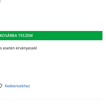
!
 külső menetes eurokónuszos csatlakozó KIFUTÓ TERMÉK! men
KOSÁRBA TESZEM
ás esetén érvényesek!
Kedvencekhez