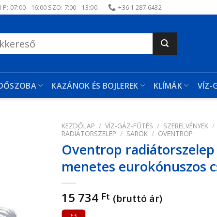
-P: 07:00 - 16:00 SZO: 7:00 - 13:00
+36 1 287 6432
RDŐSZOBA
KAZÁNOK ÉS BOJLEREK
KLÍMÁK
VÍZ-
KEZDŐLAP
/
VÍZ-GÁZ-FŰTÉS
/
SZERELVÉNYEK
/
RADIÁTORSZELEP
/
SAROK
/
OVENTROP
Oventrop radiátorszelep
edvencekhez
menetes eurokónuszos 
15 734
Ft
(bruttó ár)