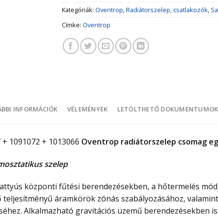
Kategóriák:
Oventrop
,
Radiátorszelep, csatlakozók
,
Sa
Címke:
Oventrop
BBI INFORMÁCIÓK
VÉLEMÉNYEK
LETÖLTHETŐ DOKUMENTUMO
7 + 1091072 + 1013066
Oventrop radiátorszelep csomag eg
osztatikus szelep
ttyús központi fűtési berendezésekben, a hőtermelés módjá
lő teljesítményű áramkörök zónás szabályozásához, valamin
éhez. Alkalmazható gravitációs üzemű berendezésekben is. 