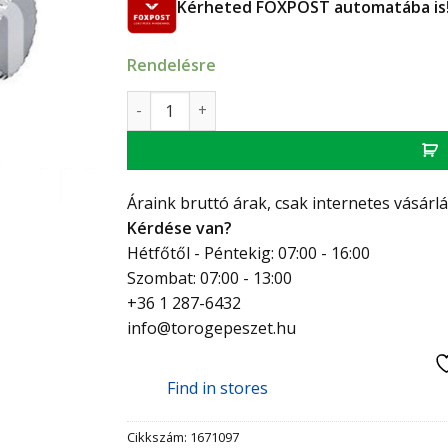
Kérheted FOXPOST automatába is
Rendelésre
Oventrop radiátorszelep csomag sarok 3/4"
Áraink bruttó árak, csak internetes vásárl
Kérdése van?
Hétfőtől - Péntekig: 07:00 - 16:00
Szombat: 07:00 - 13:00
+36 1 287-6432
info@torogepeszet.hu
Find in stores
Cikkszám:
1671097