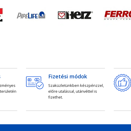
s
Fizetési módok
ezményes
Szaküzletünkben készpénzzel,
 területén
előre utalással, utánvéttel is
fizethet.