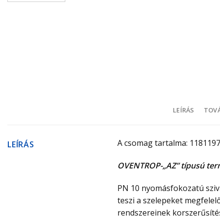
LEÍRÁS
TOVÁ
A csomag tartalma: 118119
LEÍRÁS
OVENTROP-„AZ” típusú term
PN 10 nyomásfokozatú sziva
teszi a szelepeket megfele
rendszereinek korszerűsítés