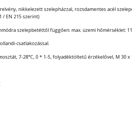
lvény, nikkelezett szelepházzal, rozsdamentes acél szelep
 / EN 215 szerint)
ódra szelepbetéttől függően: max. üzemi hőmérséklet: 110
llandi-csatlakozással.
osztát, 7-28°C, 0 * 1-5, folyadéktöltetű érzékelővel, M 30 x 
C