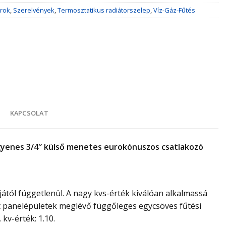
rok
,
Szerelvények
,
Termosztatikus radiátorszelep
,
Víz-Gáz-Fűtés
K
KAPCSOLAT
yenes 3/4″ külső menetes eurokónuszos csatlakozó
tól függetlenül. A nagy kvs-érték kiválóan alkalmassá
t panelépületek meglévő függőleges egycsöves fűtési
kv-érték: 1.10.