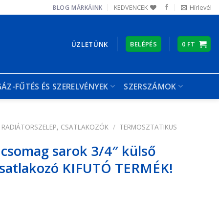
KEDVENCEK
Hírlevél
BLOG
MÁRKÁINK
ÜZLETÜNK
BELÉPÉS
0
FT
GÁZ-FŰTÉS ÉS SZERELVÉNYEK
SZERSZÁMOK
RADIÁTORSZELEP, CSATLAKOZÓK
/
TERMOSZTATIKUS
 csomag sarok 3/4″ külső
csatlakozó KIFUTÓ TERMÉK!