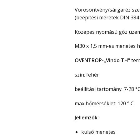
Vörösöntvény/sárgaréz szere
(beépítési méretek DIN 3841
Közepes nyomású gőz üzemm
M30 x 1,5 mm-es menetes ho
OVENTROP-„Vindo TH”
term
szín: fehér
beállítási tartomány: 7-28 °
max hőmérséklet: 120 ° C
Jellemzők:
külső menetes