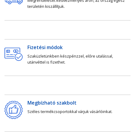
Megrendelését kedvezményes áron, az ország egész
területén kiszállítjuk.
Fizetési módok
Szaküzletünkben készpénzzel, előre utalással,
utánvéttel is fizethet.
Megbízható szakbolt
Széles termékcsoportokkal várjuk vásárlóinkat.