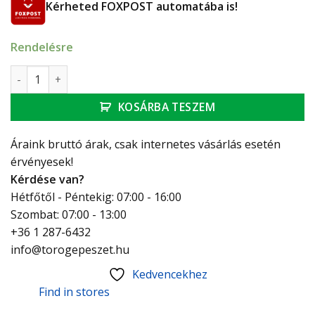
Kérheted FOXPOST automatába is!
Rendelésre
Oventrop Hydrocontrol VTR beszabályozó szelep, DN20, 3/4"
KOSÁRBA TESZEM
Áraink bruttó árak, csak internetes vásárlás esetén
érvényesek!
Kérdése van?
Hétfőtől - Péntekig: 07:00 - 16:00
Szombat: 07:00 - 13:00
+36 1 287-6432
info@torogepeszet.hu
Kedvencekhez
Find in stores