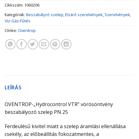
Cikkszám:
1060206
Kategóriák:
Beszabályzó szelep
,
Elzáró szerelvények
,
Szerelvények
,
Víz-Gáz-Fűtés
Címke:
Oventrop
LEÍRÁS
OVENTROP-„Hydrocontrol VTR” vörösöntvény
beszabályozó szelep PN 25
Ferdeülésű kivitel miatt a szelep áramlási ellenállása
csekély, az előbeállítás fokozatmentes, a