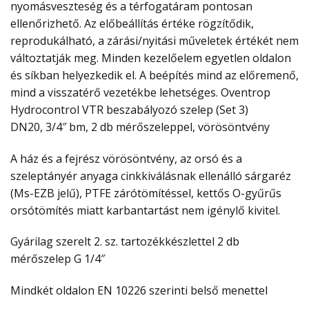
nyomásveszteség és a térfogatáram pontosan
ellenőrizhető. Az előbeállítás értéke rögzítődik,
reprodukálható, a zárási/nyitási műveletek értékét nem
változtatják meg. Minden kezelőelem egyetlen oldalon
és síkban helyezkedik el. A beépítés mind az előremenő,
mind a visszatérő vezetékbe lehetséges. Oventrop
Hydrocontrol VTR beszabályozó szelep (Set 3)
DN20, 3/4″ bm, 2 db mérőszeleppel, vörösöntvény
A ház és a fejrész vörösöntvény, az orsó és a
szeleptányér anyaga cinkkiválásnak ellenálló sárgaréz
(Ms-EZB jelű), PTFE zárótömítéssel, kettős O-gyűrűs
orsótömítés miatt karbantartást nem igénylő kivitel.
Gyárilag szerelt 2. sz. tartozékkészlettel 2 db
mérőszelep G 1/4″
Mindkét oldalon EN 10226 szerinti belső menettel