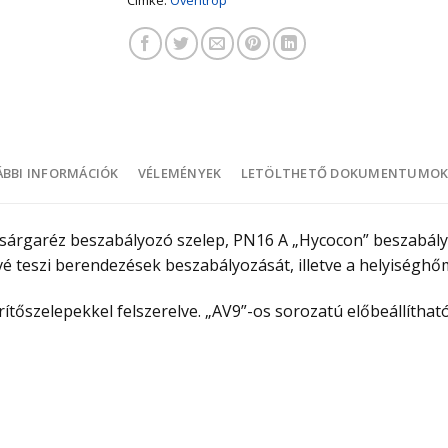
BBI INFORMÁCIÓK
VÉLEMÉNYEK
LETÖLTHETŐ DOKUMENTUMO
rgaréz beszabályozó szelep, PN16 A „Hycocon” beszabály
vé teszi berendezések beszabályozását, illetve a helyiséghő
tőszelepekkel felszerelve. „AV9”-os sorozatú előbeállítható s