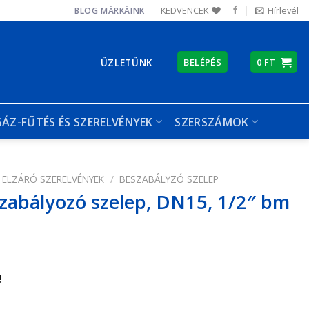
KEDVENCEK
Hírlevél
BLOG
MÁRKÁINK
ÜZLETÜNK
BELÉPÉS
0
FT
GÁZ-FŰTÉS ÉS SZERELVÉNYEK
SZERSZÁMOK
ELZÁRÓ SZERELVÉNYEK
/
BESZABÁLYZÓ SZELEP
zabályozó szelep, DN15, 1/2″ bm
!