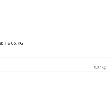
mbH & Co. KG
0,37 kg