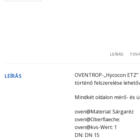
LEÍRÁS
TOVÁ
OVENTROP-„Hycocon ETZ” sá
LEÍRÁS
történő felszerelése lehető
Mindkét oldalon mérő- és ürí
oven@Material: Sárgaréz
oven@Oberflaeche:
oven@kvs-Wert: 1
DN: DN 15