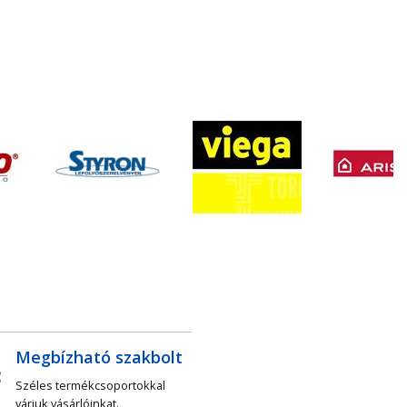
Megbízható szakbolt
Széles termékcsoportokkal
várjuk vásárlóinkat.