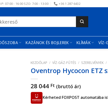
-P: 07:00 - 16:00 SZO: 7:00 - 13:00
+36 1 287 6432
RDŐSZOBA
KAZÁNOK ÉS BOJLEREK
KLÍMÁK
VÍZ-
KEZDŐLAP
/
VÍZ-GÁZ-FŰTÉS
/
SZERELVÉNYEK
/
Oventrop Hycocon ETZ s
edvencekhez
28 044
Ft
(bruttó ár)
Kérheted FOXPOST automatába is