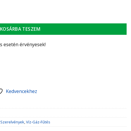
N15, 1/2" bm mennyiség
KOSÁRBA TESZEM
ás esetén érvényesek!
Kedvencekhez
,
Szerelvények
,
Víz-Gáz-Fűtés