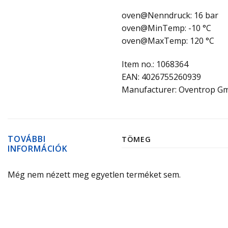
oven@Nenndruck: 16 bar
oven@MinTemp: -10 °C
oven@MaxTemp: 120 °C
Item no.: 1068364
EAN: 4026755260939
Manufacturer: Oventrop G
TOVÁBBI
TÖMEG
INFORMÁCIÓK
Még nem nézett meg egyetlen terméket sem.