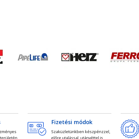
s
Fizetési módok
ezményes
Szaküzletünkben készpénzzel,
 területén
előre utalással, utánvéttel is