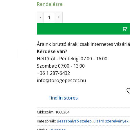
Rendelésre
Oventrop Hycocon ETZ szabályozó szelep, D
Áraink bruttó árak, csak internetes vásárl
Kérdése van?
Hétfőtől - Péntekig: 07:00 - 16:00
Szombat: 07:00 - 13:00
+36 1 287-6432
info@torogepeszet.hu
Find in stores
Cikkszám:
1068364
Kategóriák:
Beszabályzó szelep
,
Elzáró szerelvények
Címke:
Oventrop