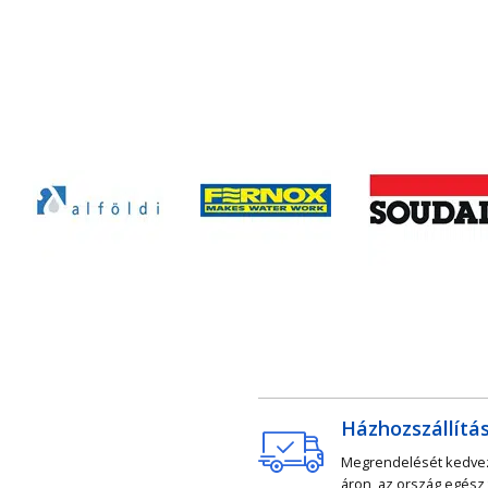
Házhozszállítá
Megrendelését kedv
áron, az ország egész