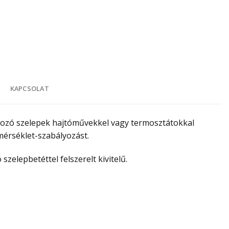
K
KAPCSOLAT
ozó szelepek hajtóművekkel vagy termosztátokkal
mérséklet-szabályozást.
zelepbetéttel felszerelt kivitelű.