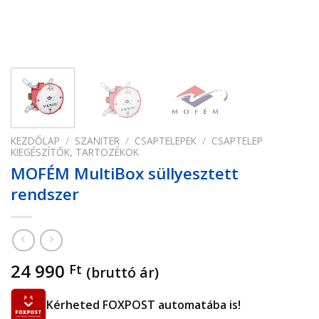
KEZDŐLAP
/
SZANITER
/
CSAPTELEPEK
/
CSAPTELEP
KIEGÉSZÍTŐK, TARTOZÉKOK
MOFÉM MultiBox süllyesztett
rendszer
24 990
Ft
(bruttó ár)
Kérheted FOXPOST automatába is!