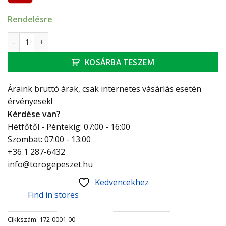
Rendelésre
MOFÉM MultiBox süllyesztett rendszer mennyiség
KOSÁRBA TESZEM
Áraink bruttó árak, csak internetes vásárlás esetén
érvényesek!
Kérdése van?
Hétfőtől - Péntekig: 07:00 - 16:00
Szombat: 07:00 - 13:00
+36 1 287-6432
info@torogepeszet.hu
Kedvencekhez
Find in stores
Cikkszám:
172-0001-00