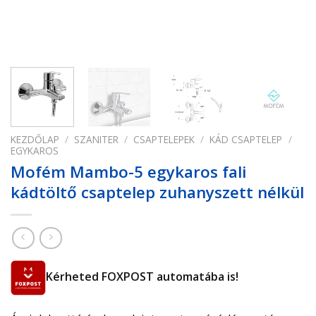
KEZDŐLAP
/
SZANITER
/
CSAPTELEPEK
/
KÁD CSAPTELEP
/
EGYKAROS
Mofém Mambo-5 egykaros fali
kádtöltő csaptelep zuhanyszett nélkül
Kérheted FOXPOST automatába is!