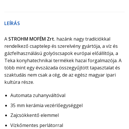
LEÍRÁS
A
STROHM MOFÉM Zrt.
hazánk nagy tradíciókkal
rendelkező csaptelep és szerelvény gyártója, a víz és
gázfelhasználású golyóscsapok európai előállítója, a
Teka konyhatechnikai termékek hazai forgalmazója. A
több mint egy évszázada összegyűjtött tapasztalat és
szaktudás nem csak a cég, de az egész magyar ipari
kultúra része.
Automata zuhanyváltóval
35 mm kerámia vezérlőegységgel
Zajcsökkentő elemmel
Vízkőmentes perlátorral