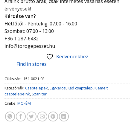
Áraink bruttó árak, csak internetes vásárlás esetén
érvényesek!
Kérdése van?
Hétfőtől - Péntekig: 07:00 - 16:00
Szombat: 07:00 - 13:00
+36 1 287-6432
info@torogepeszet.hu
Kedvencekhez
Find in stores
Cikkszám:
151-0021-03
Kategóriák:
Csaptelepek
,
Egykaros
,
Kád csaptelep
,
Kiemelt
csaptelepeink
,
Szaniter
Címke:
MOFÉM