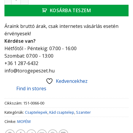
KOSÁRBA TESZEM
Áraink bruttó árak, csak internetes vásárlás esetén
érvényesek!
Kérdése van?
Hétfőtől - Péntekig: 07:00 - 16:00
Szombat: 07:00 - 13:00
+36 1 287-6432
info@torogepeszet.hu
Kedvencekhez
Find in stores
Cikkszám:
151-0066-00
Kategóriák:
Csaptelepek
,
Kád csaptelep
,
Szaniter
Címke:
MOFÉM