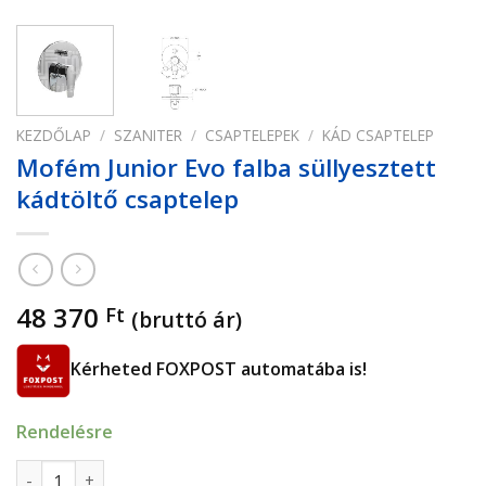
KEZDŐLAP
/
SZANITER
/
CSAPTELEPEK
/
KÁD CSAPTELEP
Mofém Junior Evo falba süllyesztett
kádtöltő csaptelep
48 370
Ft
(bruttó ár)
Kérheted FOXPOST automatába is!
Rendelésre
Mofém Junior Evo falba süllyesztett kádtöltő csaptelep me