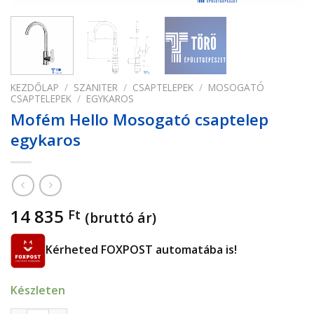
KEZDŐLAP
/
SZANITER
/
CSAPTELEPEK
/
MOSOGATÓ
CSAPTELEPEK
/
EGYKAROS
Mofém Hello Mosogató csaptelep
egykaros
14 835
Ft
(bruttó ár)
Kérheted FOXPOST automatába is!
Készleten