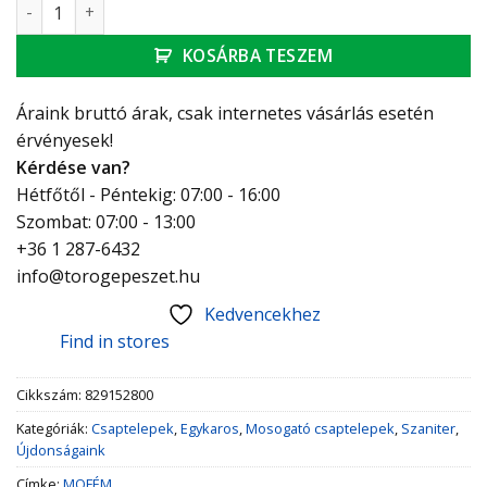
Mofém Hello Mosogató csaptelep egykaros mennyiség
KOSÁRBA TESZEM
Áraink bruttó árak, csak internetes vásárlás esetén
érvényesek!
Kérdése van?
Hétfőtől - Péntekig: 07:00 - 16:00
Szombat: 07:00 - 13:00
+36 1 287-6432
info@torogepeszet.hu
Kedvencekhez
Find in stores
Cikkszám:
829152800
Kategóriák:
Csaptelepek
,
Egykaros
,
Mosogató csaptelepek
,
Szaniter
,
Újdonságaink
Címke:
MOFÉM