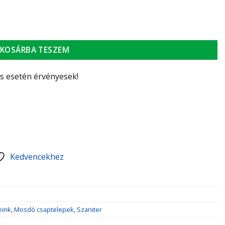
KOSÁRBA TESZEM
ás esetén érvényesek!
Kedvencekhez
eink
,
Mosdó csaptelepek
,
Szaniter