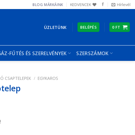
KEDVENCEK
Hírlevél
BLOG
MÁRKÁINK
ÜZLETÜNK
BELÉPÉS
0
FT
GÁZ-FŰTÉS ÉS SZERELVÉNYEK
SZERSZÁMOK
Ó CSAPTELEPEK
/
EGYKAROS
telep
!