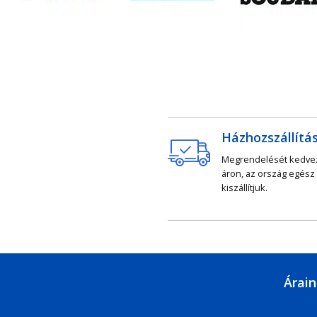
Házhozszállítá
Megrendelését kedv
áron, az ország egész
kiszállítjuk.
Árain