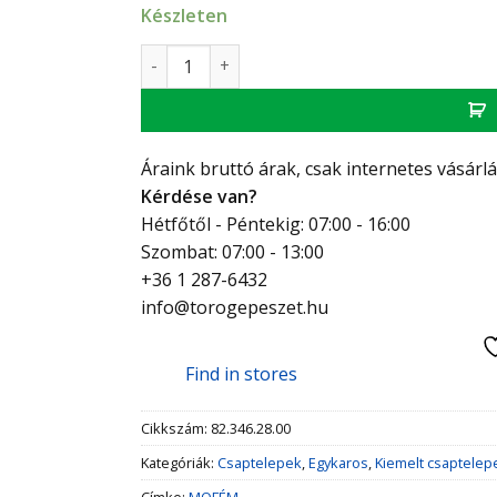
Készleten
Mofém Hello Mosdó csaptelep mennyiség
Áraink bruttó árak, csak internetes vásárl
Kérdése van?
Hétfőtől - Péntekig: 07:00 - 16:00
Szombat: 07:00 - 13:00
+36 1 287-6432
info@torogepeszet.hu
Find in stores
Cikkszám:
82.346.28.00
Kategóriák:
Csaptelepek
,
Egykaros
,
Kiemelt csaptelep
Címke:
MOFÉM