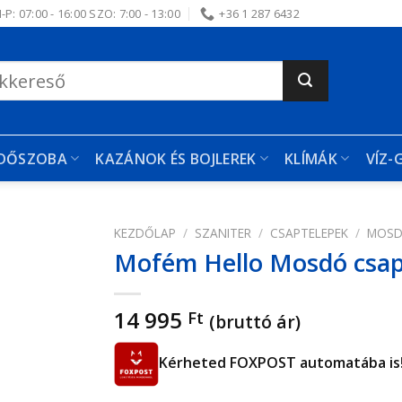
-P: 07:00 - 16:00 SZO: 7:00 - 13:00
+36 1 287 6432
RDŐSZOBA
KAZÁNOK ÉS BOJLEREK
KLÍMÁK
VÍZ-
KEZDŐLAP
/
SZANITER
/
CSAPTELEPEK
/
MOSD
Mofém Hello Mosdó csap
edvencekhez
14 995
Ft
(bruttó ár)
Kérheted FOXPOST automatába is