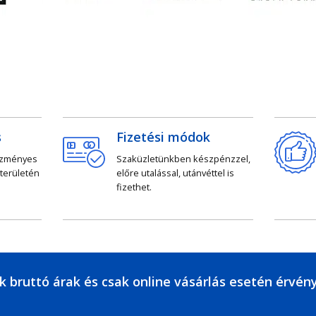
s
Fizetési módok
ezményes
Szaküzletünkben készpénzzel,
 területén
előre utalással, utánvéttel is
fizethet.
k bruttó árak és csak online vásárlás esetén érvén