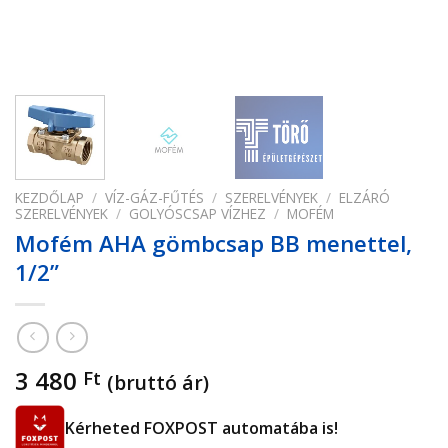
KEZDŐLAP
/
VÍZ-GÁZ-FŰTÉS
/
SZERELVÉNYEK
/
ELZÁRÓ
SZERELVÉNYEK
/
GOLYÓSCSAP VÍZHEZ
/
MOFÉM
Mofém AHA gömbcsap BB menettel,
1/2”
3 480
Ft
(bruttó ár)
Kérheted FOXPOST automatába is!