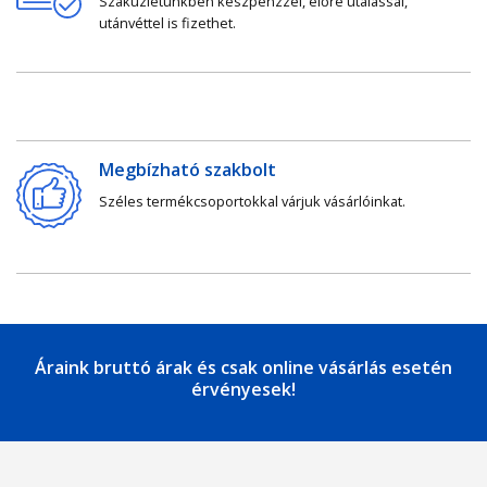
Szaküzletünkben készpénzzel, előre utalással,
utánvéttel is fizethet.
Megbízható szakbolt
Széles termékcsoportokkal várjuk vásárlóinkat.
Áraink bruttó árak és csak online vásárlás esetén
érvényesek!