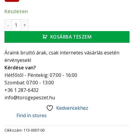
Készleten
Mofém AHA gömbcsap BB menettel, 1/2” mennyiség
KOSÁRBA TESZEM
Áraink bruttó árak, csak internetes vásárlás esetén
érvényesek!
Kérdése van?
Hétfőtől - Péntekig: 07:00 - 16:00
Szombat: 07:00 - 13:00
+36 1 287-6432
info@torogepeszet.hu
Kedvencekhez
Find in stores
Cikkszám:
113-0007-00