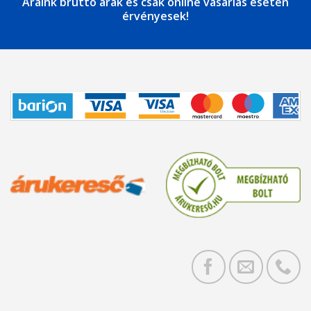
Áraink bruttó árak és csak online vásárlás esetén
érvényesek!