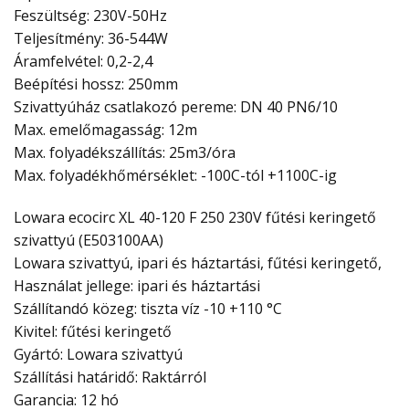
Feszültség: 230V-50Hz
Teljesítmény: 36-544W
Áramfelvétel: 0,2-2,4
Beépítési hossz: 250mm
Szivattyúház csatlakozó pereme: DN 40 PN6/10
Max. emelőmagasság: 12m
Max. folyadékszállítás: 25m3/óra
Max. folyadékhőmérséklet: -100C-tól +1100C-ig
Lowara ecocirc XL 40-120 F 250 230V fűtési keringető
szivattyú (E503100AA)
Lowara szivattyú, ipari és háztartási, fűtési keringető,
Használat jellege: ipari és háztartási
Szállítandó közeg: tiszta víz -10 +110 °C
Kivitel: fűtési keringető
Gyártó: Lowara szivattyú
Szállítási határidő: Raktárról
Garancia: 12 hó