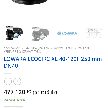
KEZDŐLAP
/
VÍZ-GÁZ-FŰTÉS
/
SZIVATTYÚK
/
FŰTÉSI
KERINGETŐ SZIVATTYÚK
LOWARA ECOCIRC XL 40-120F 250 mm
DN40
477 120
Ft
(bruttó ár)
Rendelésre