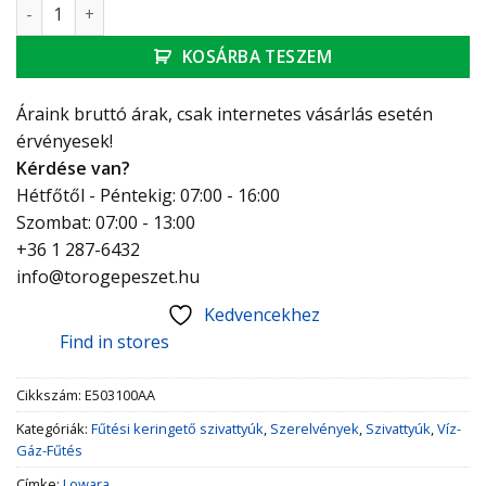
LOWARA ECOCIRC XL 40-120F 250 mm DN40 mennyiség
KOSÁRBA TESZEM
Áraink bruttó árak, csak internetes vásárlás esetén
érvényesek!
Kérdése van?
Hétfőtől - Péntekig: 07:00 - 16:00
Szombat: 07:00 - 13:00
+36 1 287-6432
info@torogepeszet.hu
Kedvencekhez
Find in stores
Cikkszám:
E503100AA
Kategóriák:
Fűtési keringető szivattyúk
,
Szerelvények
,
Szivattyúk
,
Víz-
Gáz-Fűtés
Címke:
Lowara