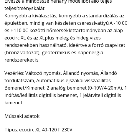
Élvezze a mindössze néhány modellből álló teljes
teljesítményskálát
Könnyebb a kiválasztás, könnyebb a standardizálás az
épületben, mindig van készleten csereszivattyú.A -10 0C
és +110 0C közötti hőmérséklettartományban az alap
ecocirc XL és az XLplus meleg és hideg vizes
rendszerekben használható, ideértve a forró csapvizet
(bronz változat), geotermikus és napenergia
rendszereket is.
Vezérlés: Változó nyomás, Állandó nyomás, Állandó
fordulatszám, Automatikus éjszakai visszaállítás
Bemenet/Kimenet: 2 analóg bemenet (0-10V/4-20mA), 1
indítás/leállítás digitális bemenet, 1 jelátviteli digitális
kimenet
Műszaki adatok:
Típus: ecocirc XL 40-120 F 230V