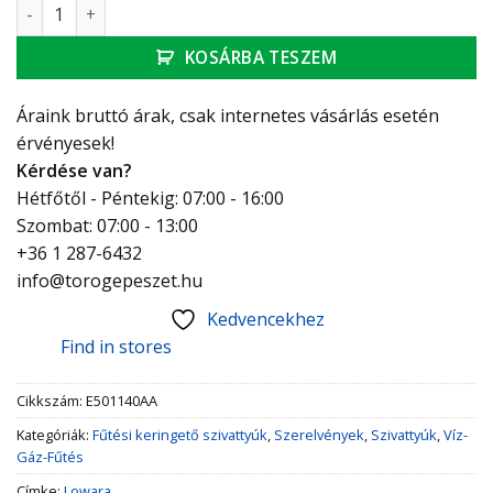
Lowara Ecocirc XL 40-100 F PN6/10 DN40 fűtési keringető sz
KOSÁRBA TESZEM
Áraink bruttó árak, csak internetes vásárlás esetén
érvényesek!
Kérdése van?
Hétfőtől - Péntekig: 07:00 - 16:00
Szombat: 07:00 - 13:00
+36 1 287-6432
info@torogepeszet.hu
Kedvencekhez
Find in stores
Cikkszám:
E501140AA
Kategóriák:
Fűtési keringető szivattyúk
,
Szerelvények
,
Szivattyúk
,
Víz-
Gáz-Fűtés
Címke:
Lowara