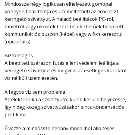
Mindössze négy logikusan elhelyezett gombbal
könnyen beállíthatja és üzemeltetheti az ecocirc XL
keringető szivattyút. A haladó beállítások PC-ről,
tabletről vagy okostelefonról is elérhetőek beépített
kommunikációs buszon (kábel) vagy wifi-n keresztül
(opcionális).
Biztonságos
A beépített szárazon futás elleni védelem leállítja a
keringető szivattyút és megvédi az esetleges károktól
víz nélküli üzem esetén.
A fagyos víz sem probléma
Az elektronika a szivattyútól külön kerül elhelyezésre,
így hideg közeg szivattyúzásakor sincs kondenzációs
probléma.
Élvezze a mindössze néhány modellből álló teljes