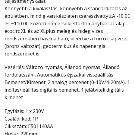
teljesítményskálát
Könnyebb a kiválasztás, könnyebb a standardizálás az
épületben, mindig van készleten csereszivattyú.A -10 0C
és +110 0C közötti hőmérséklettartományban az alap
ecocirc XL és az XLplus meleg és hideg vizes
rendszerekben használható, ideértve a forró csapvizet
(bronz változat), geotermikus és napenergia
rendszereket is.
Vezérlés: Változó nyomás, Állandó nyomás, Állandó
fordulatszám, Automatikus éjszakai visszaállítás
Bemenet/Kimenet: 2 analóg bemenet (0-10V/4-20mA), 1
indítás/leállítás digitális bemenet, 1 jelátviteli digitális
kimenet
Egyfázis: 1 x 230V
Családi kód: 1P
Cikkszám: E501140AA
Hossz: 220mm