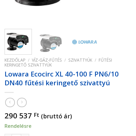
KEZDŐLAP
/
VÍZ-GÁZ-FŰTÉS
/
SZIVATTYÚK
/
FŰTÉSI
KERINGETŐ SZIVATTYÚK
Lowara Ecocirc XL 40-100 F PN6/10
DN40 fűtési keringető szivattyú
290 537
Ft
(bruttó ár)
Rendelésre