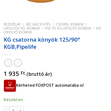
KEZDŐLAP
/
VÍZ-GÁZ-FŰTÉS
/
CSÖVEK, IDOMOK
/
LEFOLYÓCSŐ, IDOMOK
/
PVC ÉS KG LEFOLYÓ IDOMOK
/
KG
LEFOLYÓ IDOMOK
KG csatorna könyök 125/90°
KGB,Pipelife
1 935
Ft
(bruttó ár)
Kérheted FOXPOST automatába is!
Készleten
KG csatorna könyök 125/90° KGB,Pipelife mennyiség