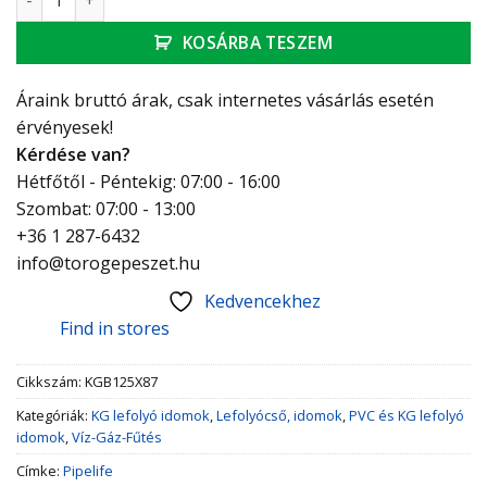
KOSÁRBA TESZEM
Áraink bruttó árak, csak internetes vásárlás esetén
érvényesek!
Kérdése van?
Hétfőtől - Péntekig: 07:00 - 16:00
Szombat: 07:00 - 13:00
+36 1 287-6432
info@torogepeszet.hu
Kedvencekhez
Find in stores
Cikkszám:
KGB125X87
Kategóriák:
KG lefolyó idomok
,
Lefolyócső, idomok
,
PVC és KG lefolyó
idomok
,
Víz-Gáz-Fűtés
Címke:
Pipelife