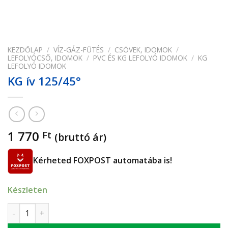
KEZDŐLAP
/
VÍZ-GÁZ-FŰTÉS
/
CSÖVEK, IDOMOK
/
LEFOLYÓCSŐ, IDOMOK
/
PVC ÉS KG LEFOLYÓ IDOMOK
/
KG
LEFOLYÓ IDOMOK
KG ív 125/45°
1 770
Ft
(bruttó ár)
Kérheted FOXPOST automatába is!
Készleten
KG ív 125/45° mennyiség