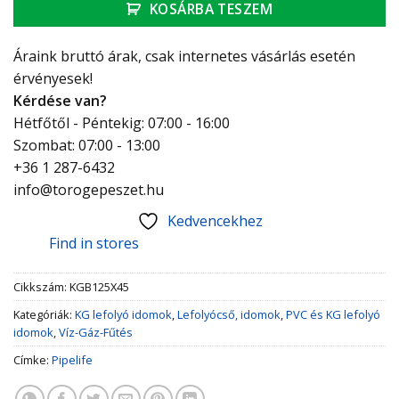
KOSÁRBA TESZEM
Áraink bruttó árak, csak internetes vásárlás esetén
érvényesek!
Kérdése van?
Hétfőtől - Péntekig: 07:00 - 16:00
Szombat: 07:00 - 13:00
+36 1 287-6432
info@torogepeszet.hu
Kedvencekhez
Find in stores
Cikkszám:
KGB125X45
Kategóriák:
KG lefolyó idomok
,
Lefolyócső, idomok
,
PVC és KG lefolyó
idomok
,
Víz-Gáz-Fűtés
Címke:
Pipelife