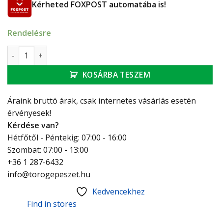
Kérheted FOXPOST automatába is!
Rendelésre
Kétmedencés mosogatószifon, túlfolyóval, két leeresztősz
KOSÁRBA TESZEM
Áraink bruttó árak, csak internetes vásárlás esetén
érvényesek!
Kérdése van?
Hétfőtől - Péntekig: 07:00 - 16:00
Szombat: 07:00 - 13:00
+36 1 287-6432
info@torogepeszet.hu
Kedvencekhez
Find in stores