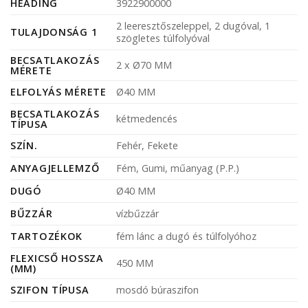
HEADING
3922900000
2 leeresztőszeleppel, 2 dugóval, 1
TULAJDONSÁG 1
szögletes túlfolyóval
BECSATLAKOZÁS
2 x Ø70 MM
MÉRETE
ELFOLYÁS MÉRETE
Ø40 MM
BECSATLAKOZÁS
kétmedencés
TÍPUSA
SZÍN.
Fehér, Fekete
ANYAGJELLEMZŐ
Fém, Gumi, műanyag (P.P.)
DUGÓ
Ø40 MM
BŰZZÁR
vízbűzzár
TARTOZÉKOK
fém lánc a dugó és túlfolyóhoz
FLEXICSŐ HOSSZA
450 MM
(MM)
SZIFON TÍPUSA
mosdó búraszifon