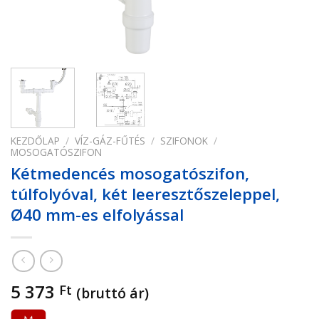
KEZDŐLAP
/
VÍZ-GÁZ-FŰTÉS
/
SZIFONOK
/
MOSOGATÓSZIFON
Kétmedencés mosogatószifon,
túlfolyóval, két leeresztőszeleppel,
Ø40 mm-es elfolyással
5 373
Ft
(bruttó ár)