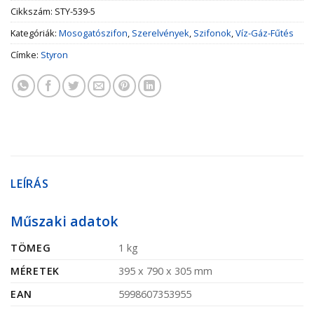
Cikkszám:
STY-539-5
Kategóriák:
Mosogatószifon
,
Szerelvények
,
Szifonok
,
Víz-Gáz-Fűtés
Címke:
Styron
LEÍRÁS
Műszaki adatok
TÖMEG
1 kg
MÉRETEK
395 x 790 x 305 mm
EAN
5998607353955