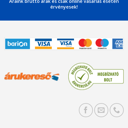
Áraink bruttó árak és csak online vásárlás esetén
érvényesek!