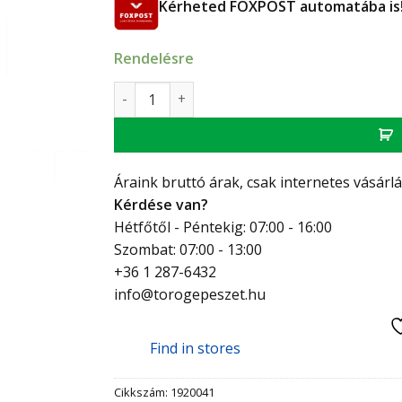
Kérheted FOXPOST automatába is
Rendelésre
Herz MINI termosztatikus fej LUXE M28 x 1,5
Áraink bruttó árak, csak internetes vásárl
Kérdése van?
Hétfőtől - Péntekig: 07:00 - 16:00
Szombat: 07:00 - 13:00
+36 1 287-6432
info@torogepeszet.hu
Find in stores
Cikkszám:
1920041