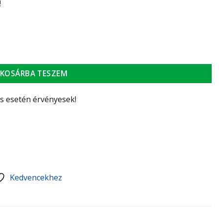
!
 csatlakozással HERZ termosztatikus szelepekhez mennyiség
KOSÁRBA TESZEM
ás esetén érvényesek!
Kedvencekhez