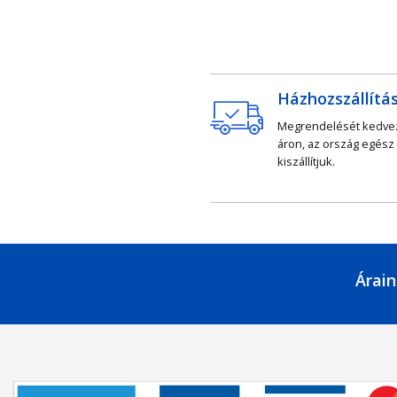
Házhozszállítá
Megrendelését kedv
áron, az ország egész
kiszállítjuk.
Árain