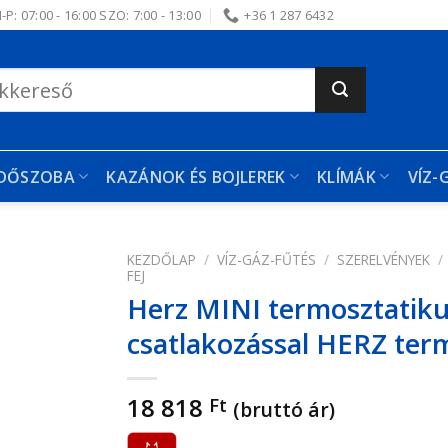
-P: 07:00 - 16:00 SZO: 7:00 - 13:00
+36 1 287 6432
RDŐSZOBA
KAZÁNOK ÉS BOJLEREK
KLÍMÁK
VÍZ-
KEZDŐLAP
/
VÍZ-GÁZ-FŰTÉS
/
SZERELVÉNYEK
/
FEJ
Herz MINI termosztatiku
edvencekhez
csatlakozással HERZ ter
18 818
Ft
(bruttó ár)