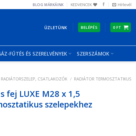
KEDVENCEK
Hírlevél
BLOG
MÁRKÁINK
ÜZLETÜNK
BELÉPÉS
0
FT
GÁZ-FŰTÉS ÉS SZERELVÉNYEK
SZERSZÁMOK
RADIÁTORSZELEP, CSATLAKOZÓK
/
RADIÁTOR TERMOSZTATIKUS
s fej LUXE M28 x 1,5
mosztatikus szelepekhez