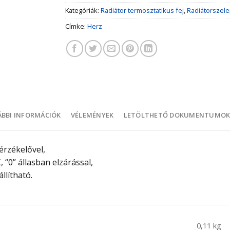
Kategóriák:
Radiátor termosztatikus fej
,
Radiátorszele
Címke:
Herz
BBI INFORMÁCIÓK
VÉLEMÉNYEK
LETÖLTHETŐ DOKUMENTUMO
érzékelővel,
, “0” állasban elzárással,
llítható.
0,11 kg