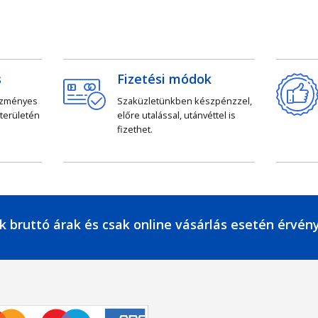
s
Fizetési módok
ezményes
Szaküzletünkben készpénzzel,
 területén
előre utalással, utánvéttel is
fizethet.
k bruttó árak és csak online vásárlás esetén érvén