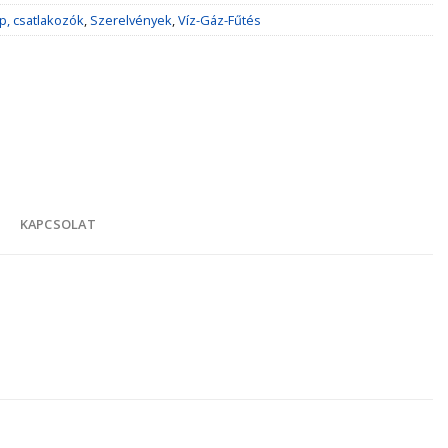
p, csatlakozók
,
Szerelvények
,
Víz-Gáz-Fűtés
K
KAPCSOLAT