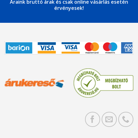
Áraink bruttó árak és csak online vásárlás esetén
érvényesek!