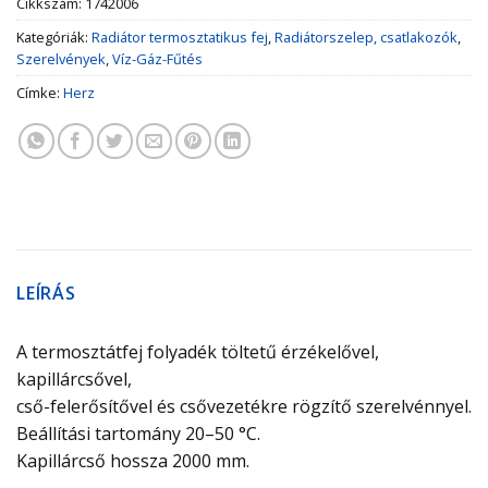
Cikkszám:
1742006
Kategóriák:
Radiátor termosztatikus fej
,
Radiátorszelep, csatlakozók
,
Szerelvények
,
Víz-Gáz-Fűtés
Címke:
Herz
LEÍRÁS
A termosztátfej folyadék töltetű érzékelővel,
kapillárcsővel,
cső-felerősítővel és csővezetékre rögzítő szerelvénnyel.
Beállítási tartomány 20–50 °C.
Kapillárcső hossza 2000 mm.