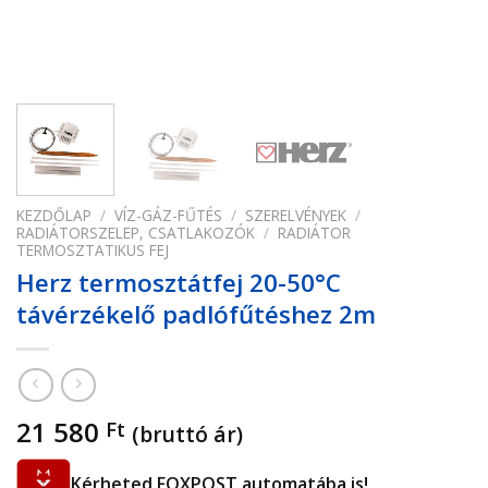
KEZDŐLAP
/
VÍZ-GÁZ-FŰTÉS
/
SZERELVÉNYEK
/
RADIÁTORSZELEP, CSATLAKOZÓK
/
RADIÁTOR
TERMOSZTATIKUS FEJ
Herz termosztátfej 20-50°C
távérzékelő padlófűtéshez 2m
21 580
Ft
(bruttó ár)
Kérheted FOXPOST automatába is!