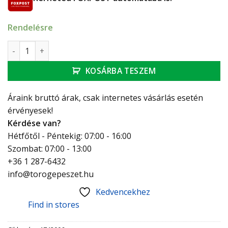
Rendelésre
Herz termosztátfej 20-50°C távérzékelő padlófűtéshez 2m
KOSÁRBA TESZEM
Áraink bruttó árak, csak internetes vásárlás esetén
érvényesek!
Kérdése van?
Hétfőtől - Péntekig: 07:00 - 16:00
Szombat: 07:00 - 13:00
+36 1 287-6432
info@torogepeszet.hu
Kedvencekhez
Find in stores