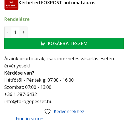
Kérheted FOXPOST automatába is!
Rendelésre
Herz műanyag csőcsatlakozások PE-X, PB- és alumínium ko
KOSÁRBA TESZEM
Áraink bruttó árak, csak internetes vásárlás esetén
érvényesek!
Kérdése van?
Hétfőtől - Péntekig: 07:00 - 16:00
Szombat: 07:00 - 13:00
+36 1 287-6432
info@torogepeszet.hu
Kedvencekhez
Find in stores