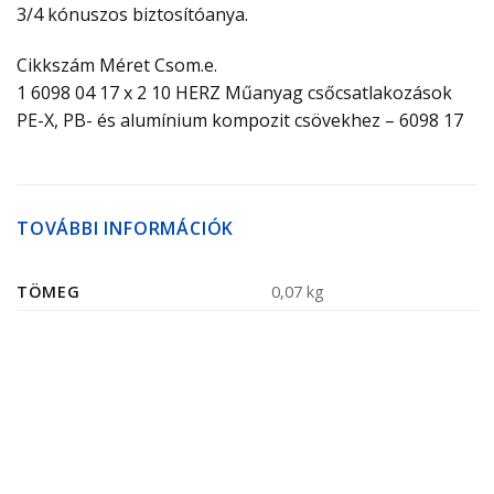
3/4 kónuszos biztosítóanya.
Cikkszám Méret Csom.e.
1 6098 04 17 x 2 10 HERZ Műanyag csőcsatlakozások
PE-X, PB- és alumínium kompozit csövekhez – 6098 17
TOVÁBBI INFORMÁCIÓK
TÖMEG
0,07 kg