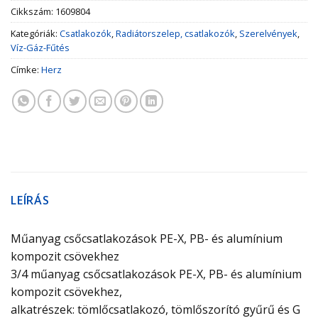
Cikkszám:
1609804
Kategóriák:
Csatlakozók
,
Radiátorszelep, csatlakozók
,
Szerelvények
,
Víz-Gáz-Fűtés
Címke:
Herz
LEÍRÁS
Műanyag csőcsatlakozások PE-X, PB- és alumínium
kompozit csövekhez
3/4 műanyag csőcsatlakozások PE-X, PB- és alumínium
kompozit csövekhez,
alkatrészek: tömlőcsatlakozó, tömlőszorító gyűrű és G