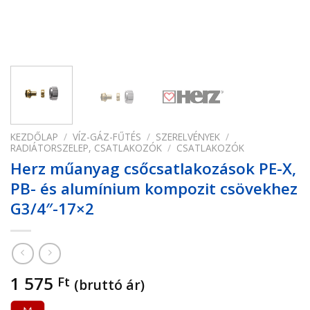
KEZDŐLAP
/
VÍZ-GÁZ-FŰTÉS
/
SZERELVÉNYEK
/
RADIÁTORSZELEP, CSATLAKOZÓK
/
CSATLAKOZÓK
Herz műanyag csőcsatlakozások PE-X,
PB- és alumínium kompozit csövekhez
G3/4″-17×2
1 575
Ft
(bruttó ár)