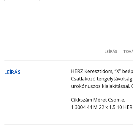
LEÍRÁS
TOVÁ
HERZ Keresztidom, “X” beép
LEÍRÁS
Csatlakozó tengelytávolság:
urokónuszos kialakítással. 
Cikkszám Méret Csom.e.
1 3004 44 M 22 x 1,5 10 HER