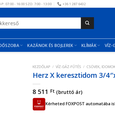
-P: 07:00 - 16:00 SZO: 7:00 - 13:00
+36 1 287 6432
RDŐSZOBA
KAZÁNOK ÉS BOJLEREK
KLÍMÁK
VÍZ-
KEZDŐLAP
/
VÍZ-GÁZ-FŰTÉS
/
CSÖVEK, IDOMO
Herz X keresztidom 3/4
edvencekhez
8 511
Ft
(bruttó ár)
Kérheted FOXPOST automatába is