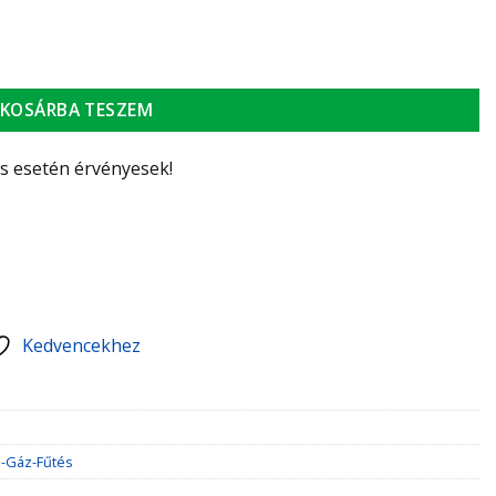
ennyiség
KOSÁRBA TESZEM
ás esetén érvényesek!
Kedvencekhez
z-Gáz-Fűtés