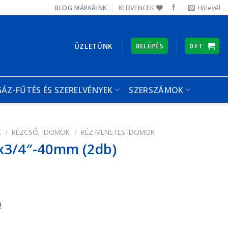
KEDVENCEK
Hírlevél
BLOG
MÁRKÁINK
ÜZLETÜNK
BELÉPÉS
0
FT
GÁZ-FŰTÉS ÉS SZERELVÉNYEK
SZERSZÁMOK
K
/
RÉZCSŐ, IDOMOK
/
RÉZ MENETES IDOMOK
″x3/4″-40mm (2db)
!