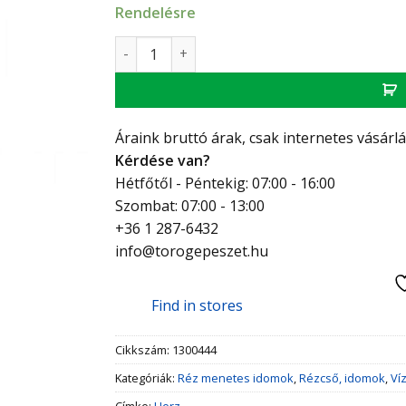
Rendelésre
Herz X keresztidom 3/4"x3/4"-40mm (2db) m
Áraink bruttó árak, csak internetes vásárl
Kérdése van?
Hétfőtől - Péntekig: 07:00 - 16:00
Szombat: 07:00 - 13:00
+36 1 287-6432
info@torogepeszet.hu
Find in stores
Cikkszám:
1300444
Kategóriák:
Réz menetes idomok
,
Rézcső, idomok
,
Ví
Címke:
Herz