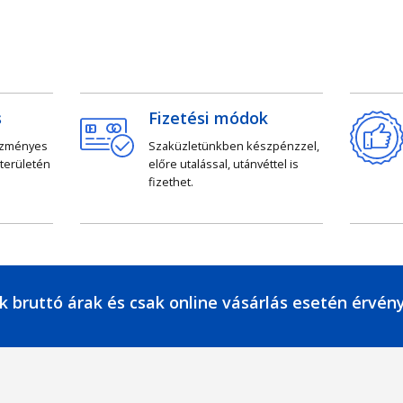
s
Fizetési módok
ezményes
Szaküzletünkben készpénzzel,
 területén
előre utalással, utánvéttel is
fizethet.
k bruttó árak és csak online vásárlás esetén érvén