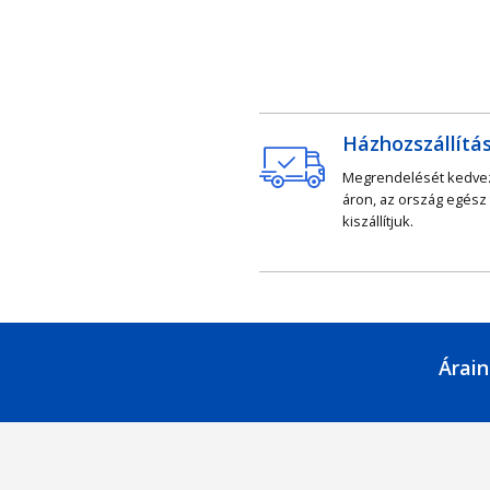
Házhozszállítá
Megrendelését kedv
áron, az ország egész
kiszállítjuk.
Árain