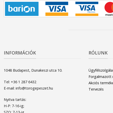
INFORMÁCIÓK
RÓLUNK
1048 Budapest, Dunakeszi utca 10.
Ügyfélszolgála
Forgalmazott
Tel: +36 1 287 6432
Akciós termék
E-mail: info@torogepeszet.hu
Tervezés
Nyitva tartás:
H-P: 7-16-ig;
SZO: 7-13-ig