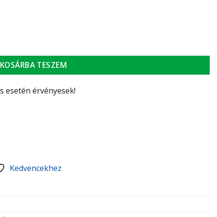
leválasztó mechanikus szűrővel, átlátszó/fehér mennyiség
KOSÁRBA TESZEM
ás esetén érvényesek!
Kedvencekhez