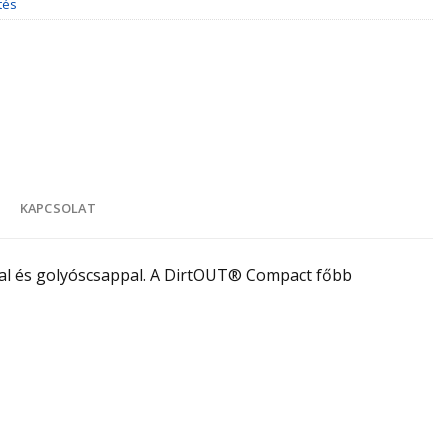
tés
K
KAPCSOLAT
val és golyóscsappal. A DirtOUT® Compact főbb