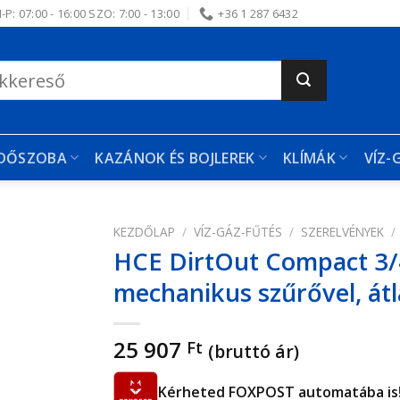
-P: 07:00 - 16:00 SZO: 7:00 - 13:00
+36 1 287 6432
RDŐSZOBA
KAZÁNOK ÉS BOJLEREK
KLÍMÁK
VÍZ-
KEZDŐLAP
/
VÍZ-GÁZ-FŰTÉS
/
SZERELVÉNYEK
/
HCE DirtOut Compact 3/4
edvencekhez
mechanikus szűrővel, átl
25 907
Ft
(bruttó ár)
Kérheted FOXPOST automatába is