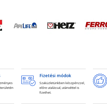
s
Fizetési módok
ezményes
Szaküzletünkben készpénzzel,
 területén
előre utalással, utánvéttel is
fizethet.