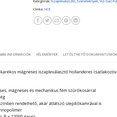
Kategóriák:
Iszapleválasztó
,
Szerelvények
,
Víz-Gáz-Fű
Címke:
HCE
BBI INFORMÁCIÓK
VÉLEMÉNYEK
LETÖLTHETŐ DOKUMENTUMO
takarékos mágneses iszapleválasztó hollanderes csatlakozó
téses, mágneses és mechanikus fém szűrőkosárral
ség
 színben rendelhető, akár átlátszó ülepítőkamrával is
chnopolimer
, B = 12000 gauss