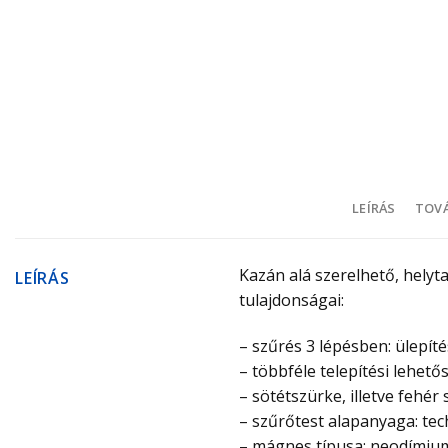
LEÍRÁS
TOVÁ
Kazán alá szerelhető, hely
LEÍRÁS
tulajdonságai:
– szűrés 3 lépésben: ülepí
– többféle telepítési lehető
– sötétszürke, illetve fehér
– szűrőtest alapanyaga: te
– mágnes típusa: neodímium