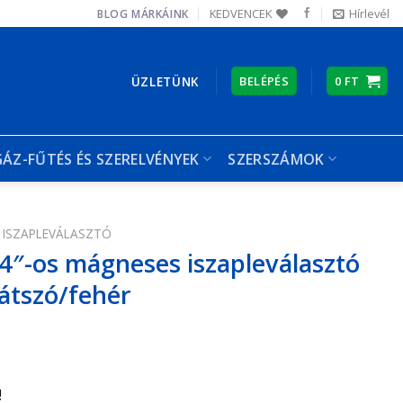
KEDVENCEK
Hírlevél
BLOG
MÁRKÁINK
ÜZLETÜNK
BELÉPÉS
0
FT
GÁZ-FŰTÉS ÉS SZERELVÉNYEK
SZERSZÁMOK
ISZAPLEVÁLASZTÓ
″-os mágneses iszapleválasztó
átszó/fehér
!