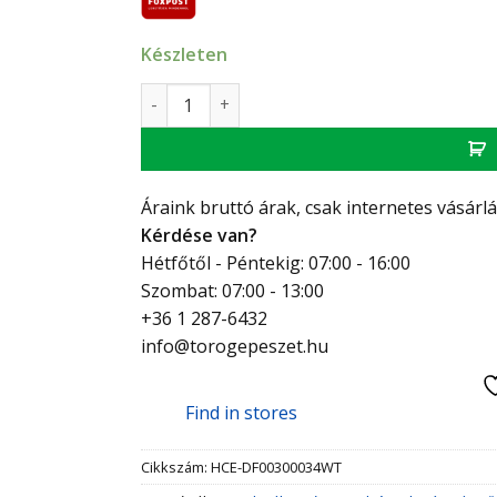
Készleten
HCE DirtOut Compact 3/4"-os mágneses iszap
Áraink bruttó árak, csak internetes vásárl
Kérdése van?
Hétfőtől - Péntekig: 07:00 - 16:00
Szombat: 07:00 - 13:00
+36 1 287-6432
info@torogepeszet.hu
Find in stores
Cikkszám:
HCE-DF00300034WT