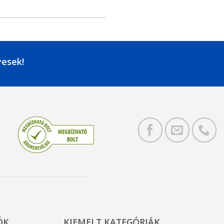
yesek!
ÓK
KIEMELT KATEGÓRIÁK