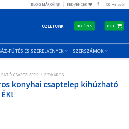
KEDVENCEK
Hírlevél
BLOG
MÁRKÁINK
ÜZLETÜNK
BELÉPÉS
0
FT
GÁZ-FŰTÉS ÉS SZERELVÉNYEK
SZERSZÁMOK
GATÓ CSAPTELEPEK
/
EGYKAROS
ros konyhai csaptelep kihúzható
MÉK!
!