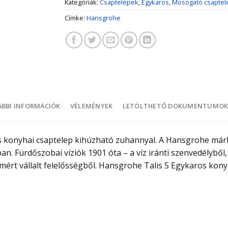
Kategóriák:
Csaptelepek
,
Egykaros
,
Mosogató csaptel
Címke:
Hansgrohe
BBI INFORMÁCIÓK
VÉLEMÉNYEK
LETÖLTHETŐ DOKUMENTUMO
s konyhai csaptelep kihúzható zuhannyal. A Hansgrohe már
ban. Fürdőszobai víziók 1901 óta – a víz iránti szenvedélyből
mért vállalt felelősségből. Hansgrohe Talis S Egykaros kon