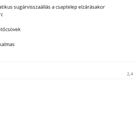
tikus sugárvisszaállás a csaptelep elzárásakor
rc
ötőcsövek
lkalmas
2,4