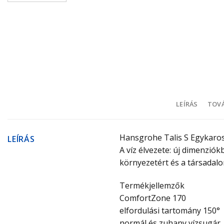
LEÍRÁS
TOVÁ
Hansgrohe Talis S Egykaro
LEÍRÁS
A víz élvezete: új dimenziók
környezetért és a társadalo
Termékjellemzők
ComfortZone 170
elfordulási tartomány 150°
normál és zuhany vízsugár