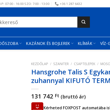
-P: 07:00 - 16:00 SZO: 7:00 - 13:00
+36 1 287 6432
RDŐSZOBA
KAZÁNOK ÉS BOJLEREK
KLÍMÁK
VÍZ-
KEZDŐLAP
/
SZANITER
/
CSAPTELEPEK
/
MOSO
Hansgrohe Talis S Egyka
edvencekhez
zuhannyal KIFUTÓ TER
131 742
Ft
(bruttó ár)
Kérheted FOXPOST automatába is