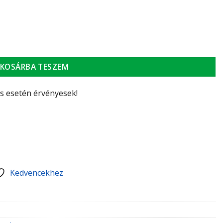
lep kihúzható zuhannyal KIFUTÓ TERMÉK! mennyiség
KOSÁRBA TESZEM
ás esetén érvényesek!
Kedvencekhez