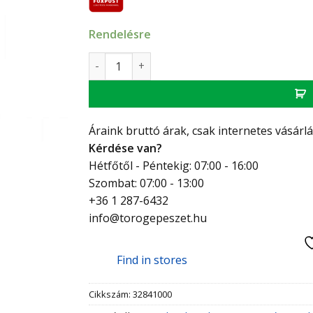
Rendelésre
Hansgrohe Talis S Egykaros konyhai csapte
Áraink bruttó árak, csak internetes vásárl
Kérdése van?
Hétfőtől - Péntekig: 07:00 - 16:00
Szombat: 07:00 - 13:00
+36 1 287-6432
info@torogepeszet.hu
Find in stores
Cikkszám:
32841000