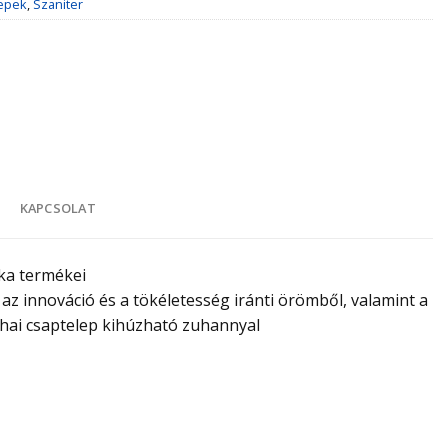
epek
,
Szaniter
K
KAPCSOLAT
ka termékei
, az innováció és a tökéletesség iránti örömből, valamint a
yhai csaptelep kihúzható zuhannyal