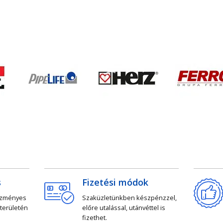
s
Fizetési módok
ezményes
Szaküzletünkben készpénzzel,
 területén
előre utalással, utánvéttel is
fizethet.