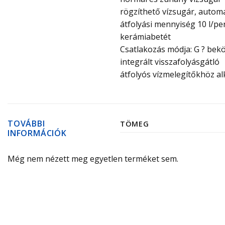
rögzíthető vízsugár, automa
átfolyási mennyiség 10 l/pe
kerámiabetét
Csatlakozás módja: G ? bek
integrált visszafolyásgátló
átfolyós vízmelegítőkhöz a
TOVÁBBI
TÖMEG
INFORMÁCIÓK
Még nem nézett meg egyetlen terméket sem.