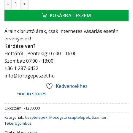
Hansgrohe Logis Kétkaros konyhai csaptelep mennyiség
KOSÁRBA TESZEM
Áraink bruttó árak, csak internetes vásárlás esetén
érvényesek!
Kérdése van?
Hétfőtől - Péntekig: 07:00 - 16:00
Szombat: 07:00 - 13:00
+36 1 287-6432
info@torogepeszet.hu
Kedvencekhez
Find in stores
Cikkszám:
71280000
Kategóriák:
Csaptelepek
,
Mosogató csaptelepek
,
Szaniter
,
Tekerőgombos
Címke:
Hansgrohe