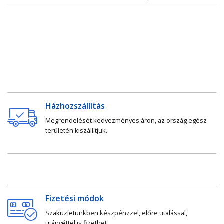
Házhozszállítás
Megrendelését kedvezményes áron, az ország egész
területén kiszállítjuk.
Fizetési módok
Szaküzletünkben készpénzzel, előre utalással,
utánvéttel is fizethet.