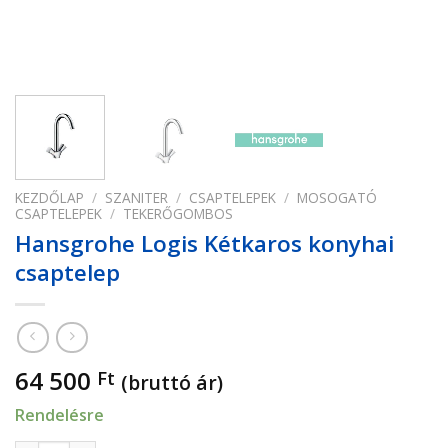
KEZDŐLAP
/
SZANITER
/
CSAPTELEPEK
/
MOSOGATÓ
CSAPTELEPEK
/
TEKERŐGOMBOS
Hansgrohe Logis Kétkaros konyhai
csaptelep
64 500
Ft
(bruttó ár)
Rendelésre