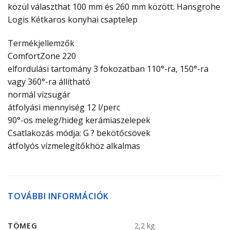
közül választhat 100 mm és 260 mm között. Hansgrohe
Logis Kétkaros konyhai csaptelep
Termékjellemzők
ComfortZone 220
elfordulási tartomány 3 fokozatban 110°-ra, 150°-ra
vagy 360°-ra állítható
normál vízsugár
átfolyási mennyiség 12 l/perc
90°-os meleg/hideg kerámiaszelepek
Csatlakozás módja: G ? bekötőcsövek
átfolyós vízmelegítőkhöz alkalmas
TOVÁBBI INFORMÁCIÓK
TÖMEG
2,2 kg