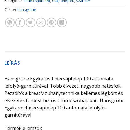
Kategóriák:
Bidé csaptelep
,
Csaptelepek
,
Szaniter
Címke:
Hansgrohe
LEÍRÁS
Hansgrohe Egykaros bidécsaptelep 100 automata
lefolyó-garnitúrával. Több élvezet, nagyobb hatásfok.
Pezsdítő: a kreatív zuhanytechnika kellemes légkört és
élvezetes fürdést biztosít fürdőszobájában. Hansgrohe
Egykaros bidécsaptelep 100 automata lefolyó-
garnitúrával
Termékjellemzők