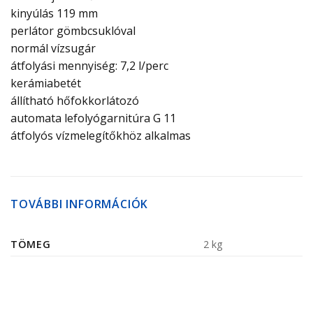
kinyúlás 119 mm
perlátor gömbcsuklóval
normál vízsugár
átfolyási mennyiség: 7,2 l/perc
kerámiabetét
állítható hőfokkorlátozó
automata lefolyógarnitúra G 11
átfolyós vízmelegítőkhöz alkalmas
TOVÁBBI INFORMÁCIÓK
TÖMEG
2 kg