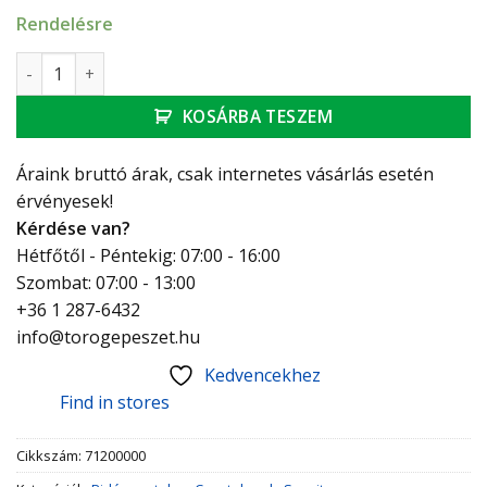
Rendelésre
Hansgrohe Egykaros bidécsaptelep 100 automata lefolyó-ga
KOSÁRBA TESZEM
Áraink bruttó árak, csak internetes vásárlás esetén
érvényesek!
Kérdése van?
Hétfőtől - Péntekig: 07:00 - 16:00
Szombat: 07:00 - 13:00
+36 1 287-6432
info@torogepeszet.hu
Kedvencekhez
Find in stores
Cikkszám:
71200000