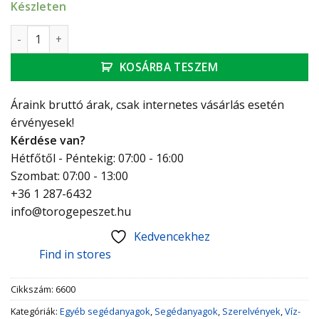
Készleten
HAAS nyomáspróba dugó, piros, 1/2” mennyiség
KOSÁRBA TESZEM
Áraink bruttó árak, csak internetes vásárlás esetén
érvényesek!
Kérdése van?
Hétfőtől - Péntekig: 07:00 - 16:00
Szombat: 07:00 - 13:00
+36 1 287-6432
info@torogepeszet.hu
Kedvencekhez
Find in stores
Cikkszám:
6600
Kategóriák:
Egyéb segédanyagok
,
Segédanyagok
,
Szerelvények
,
Víz-