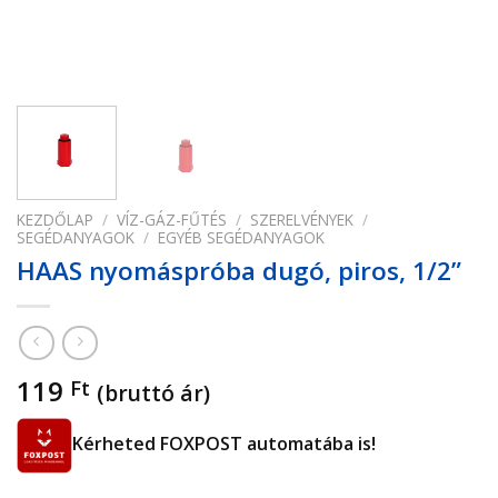
KEZDŐLAP
/
VÍZ-GÁZ-FŰTÉS
/
SZERELVÉNYEK
/
SEGÉDANYAGOK
/
EGYÉB SEGÉDANYAGOK
HAAS nyomáspróba dugó, piros, 1/2”
119
Ft
(bruttó ár)
Kérheted FOXPOST automatába is!