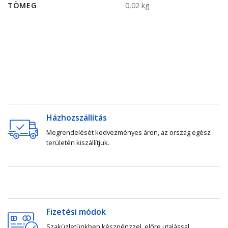
TÖMEG
0,02 kg
Házhozszállítás
Megrendelését kedvezményes áron, az ország egész
területén kiszállítjuk.
Fizetési módok
Szaküzletünkben készpénzzel, előre utalással,