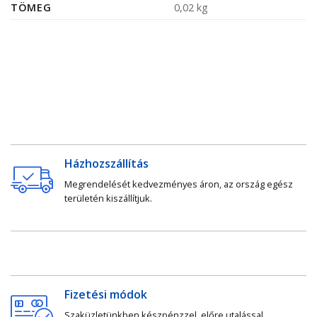
TÖMEG
0,02 kg
Házhozszállítás
Megrendelését kedvezményes áron, az ország egész
területén kiszállítjuk.
Fizetési módok
Szaküzletünkben készpénzzel, előre utalással,