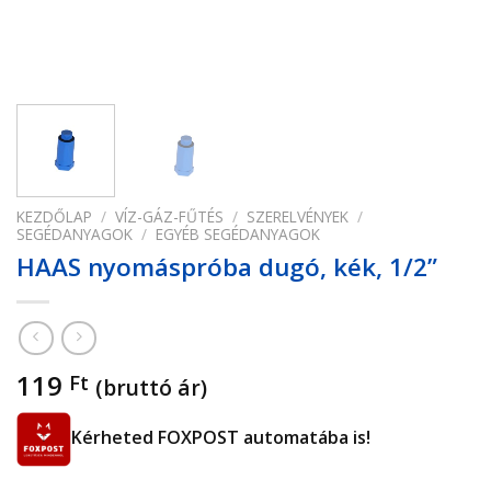
KEZDŐLAP
/
VÍZ-GÁZ-FŰTÉS
/
SZERELVÉNYEK
/
SEGÉDANYAGOK
/
EGYÉB SEGÉDANYAGOK
HAAS nyomáspróba dugó, kék, 1/2”
119
Ft
(bruttó ár)
Kérheted FOXPOST automatába is!