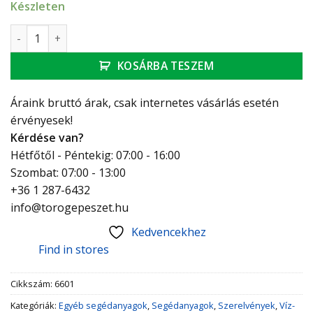
Készleten
HAAS nyomáspróba dugó, kék, 1/2” mennyiség
KOSÁRBA TESZEM
Áraink bruttó árak, csak internetes vásárlás esetén
érvényesek!
Kérdése van?
Hétfőtől - Péntekig: 07:00 - 16:00
Szombat: 07:00 - 13:00
+36 1 287-6432
info@torogepeszet.hu
Kedvencekhez
Find in stores
Cikkszám:
6601
Kategóriák:
Egyéb segédanyagok
,
Segédanyagok
,
Szerelvények
,
Víz-