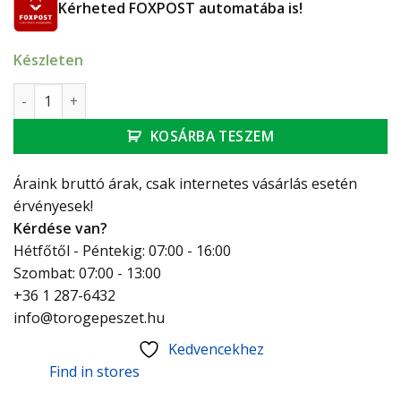
Kérheted FOXPOST automatába is!
Készleten
Flexseal gumikarmantyú szűkített, XAC 160/136, átmérő: 1
KOSÁRBA TESZEM
Áraink bruttó árak, csak internetes vásárlás esetén
érvényesek!
Kérdése van?
Hétfőtől - Péntekig: 07:00 - 16:00
Szombat: 07:00 - 13:00
+36 1 287-6432
info@torogepeszet.hu
Kedvencekhez
Find in stores