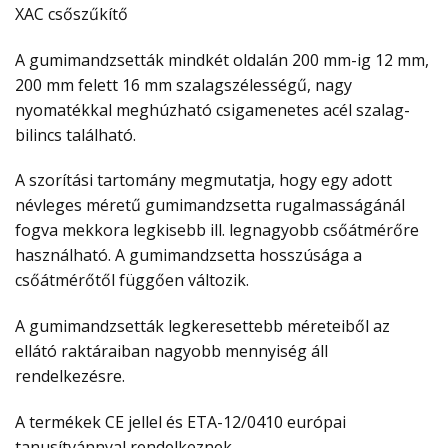
XAC csőszűkítő
A gumimandzsetták mindkét oldalán 200 mm-ig 12 mm,
200 mm felett 16 mm szalagszélességű, nagy
nyomatékkal meghúzható csigamenetes acél szalag-
bilincs található.
A szorítási tartomány megmutatja, hogy egy adott
névleges méretű gumimandzsetta rugalmasságánál
fogva mekkora legkisebb ill. legnagyobb csőátmérőre
használható. A gumimandzsetta hosszúsága a
csőátmérőtől függően változik.
A gumimandzsetták legkeresettebb méreteiből az
ellátó raktáraiban nagyobb mennyiség áll
rendelkezésre.
A termékek CE jellel és ETA-12/0410 európai
tanusítvánnyal rendelkeznek.