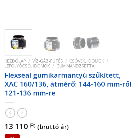
KEZDŐLAP
/
VÍZ-GÁZ-FŰTÉS
/
CSÖVEK, IDOMOK
/
LEFOLYÓCSŐ, IDOMOK
/
GUMIMANDZSETTA
Flexseal gumikarmantyú szűkített,
XAC 160/136, átmérő: 144-160 mm-ről
121-136 mm-re
13 110
Ft
(bruttó ár)