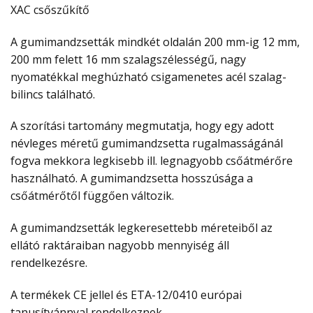
XAC csőszűkítő
A gumimandzsetták mindkét oldalán 200 mm-ig 12 mm,
200 mm felett 16 mm szalagszélességű, nagy
nyomatékkal meghúzható csigamenetes acél szalag-
bilincs található.
A szorítási tartomány megmutatja, hogy egy adott
névleges méretű gumimandzsetta rugalmasságánál
fogva mekkora legkisebb ill. legnagyobb csőátmérőre
használható. A gumimandzsetta hosszúsága a
csőátmérőtől függően változik.
A gumimandzsetták legkeresettebb méreteiből az
ellátó raktáraiban nagyobb mennyiség áll
rendelkezésre.
A termékek CE jellel és ETA-12/0410 európai
tanusítvánnyal rendelkeznek.