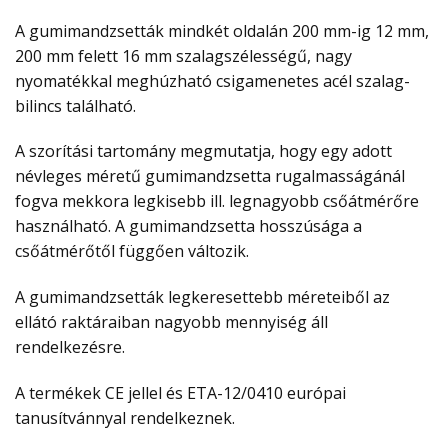
A gumimandzsetták mindkét oldalán 200 mm-ig 12 mm,
200 mm felett 16 mm szalagszélességű, nagy
nyomatékkal meghúzható csigamenetes acél szalag-
bilincs található.
A szorítási tartomány megmutatja, hogy egy adott
névleges méretű gumimandzsetta rugalmasságánál
fogva mekkora legkisebb ill. legnagyobb csőátmérőre
használható. A gumimandzsetta hosszúsága a
csőátmérőtől függően változik.
A gumimandzsetták legkeresettebb méreteiből az
ellátó raktáraiban nagyobb mennyiség áll
rendelkezésre.
A termékek CE jellel és ETA-12/0410 európai
tanusítvánnyal rendelkeznek.