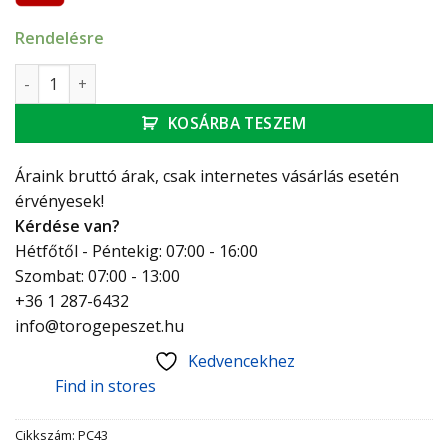
Rendelésre
Flexseal gumikarmantyú csőtoldó, XDR 43, átmérő: 38-43 
KOSÁRBA TESZEM
Áraink bruttó árak, csak internetes vásárlás esetén
érvényesek!
Kérdése van?
Hétfőtől - Péntekig: 07:00 - 16:00
Szombat: 07:00 - 13:00
+36 1 287-6432
info@torogepeszet.hu
Kedvencekhez
Find in stores
Cikkszám:
PC43