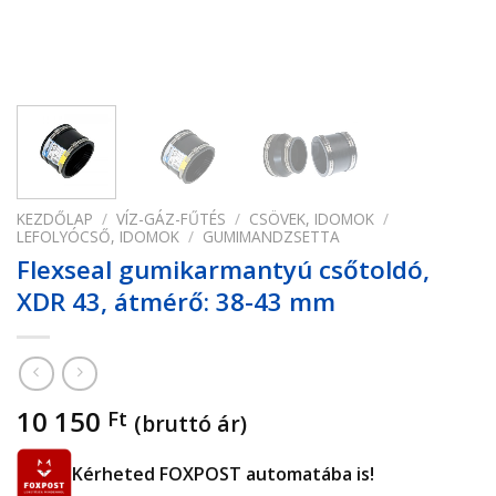
KEZDŐLAP
/
VÍZ-GÁZ-FŰTÉS
/
CSÖVEK, IDOMOK
/
LEFOLYÓCSŐ, IDOMOK
/
GUMIMANDZSETTA
Flexseal gumikarmantyú csőtoldó,
XDR 43, átmérő: 38-43 mm
10 150
Ft
(bruttó ár)
Kérheted FOXPOST automatába is!