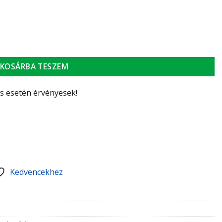
 átmérő: 120-135 mm mennyiség
KOSÁRBA TESZEM
ás esetén érvényesek!
Kedvencekhez