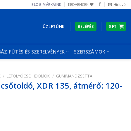
KEDVENCEK
Hírlevél
BLOG
MÁRKÁINK
ÜZLETÜNK
BELÉPÉS
0
FT
GÁZ-FŰTÉS ÉS SZERELVÉNYEK
SZERSZÁMOK
K
/
LEFOLYÓCSŐ, IDOMOK
/
GUMIMANDZSETTA
csőtoldó, XDR 135, átmérő: 120-
!