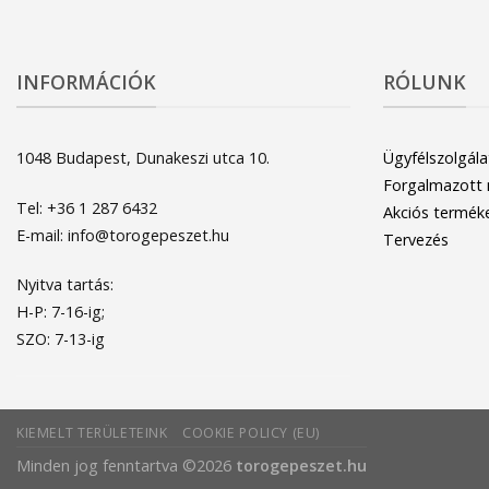
INFORMÁCIÓK
RÓLUNK
1048 Budapest, Dunakeszi utca 10.
Ügyfélszolgála
Forgalmazott
Tel: +36 1 287 6432
Akciós termék
E-mail: info@torogepeszet.hu
Tervezés
Nyitva tartás:
H-P: 7-16-ig;
SZO: 7-13-ig
KIEMELT TERÜLETEINK
COOKIE POLICY (EU)
Minden jog fenntartva ©2026
torogepeszet.hu