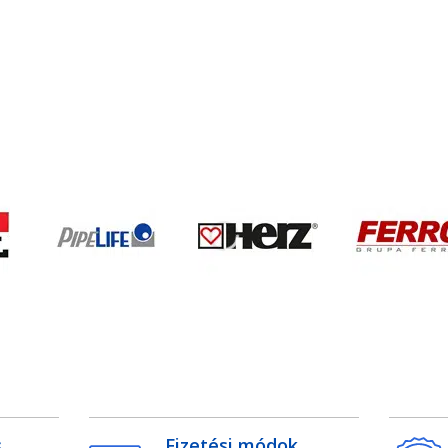
s
Fizetési módok