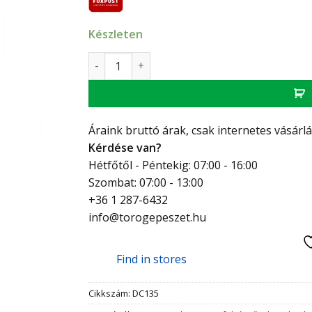
Készleten
Flexseal gumikarmantyú csőtoldó, XDR 135,
Áraink bruttó árak, csak internetes vásárl
Kérdése van?
Hétfőtől - Péntekig: 07:00 - 16:00
Szombat: 07:00 - 13:00
+36 1 287-6432
info@torogepeszet.hu
Find in stores
Cikkszám:
DC135