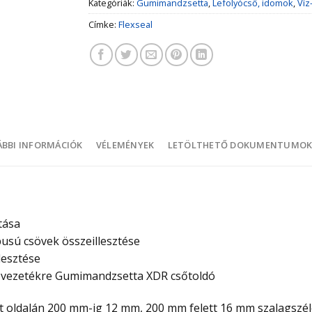
Kategóriák:
Gumimandzsetta
,
Lefolyócső, idomok
,
Víz
Címke:
Flexseal
BBI INFORMÁCIÓK
VÉLEMÉNYEK
LETÖLTHETŐ DOKUMENTUMO
tása
usú csövek összeillesztése
lesztése
sővezetékre Gumimandzsetta XDR csőtoldó
 oldalán 200 mm-ig 12 mm, 200 mm felett 16 mm szalagsz