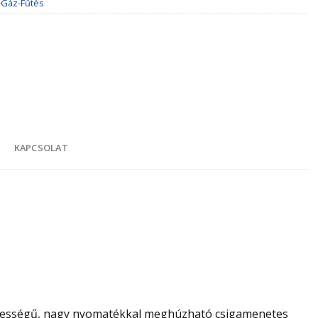
-Gáz-Fűtés
K
KAPCSOLAT
élességű, nagy nyomatékkal meghúzható csigamenetes