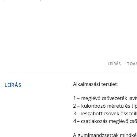
LEÍRÁS
TOVÁ
Alkalmazási terület:
LEÍRÁS
1 – meglévő csővezeték javí
2 – különböző méretű és típ
3 – leszabott csövek összeil
4 – csatlakozás meglévő c
A gumimandzsetták mindkét