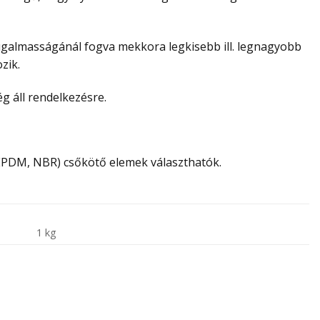
galmasságánál fogva mekkora legkisebb ill. legnagyobb
zik.
 áll rendelkezésre.
EPDM, NBR) csőkötő elemek választhatók.
1 kg