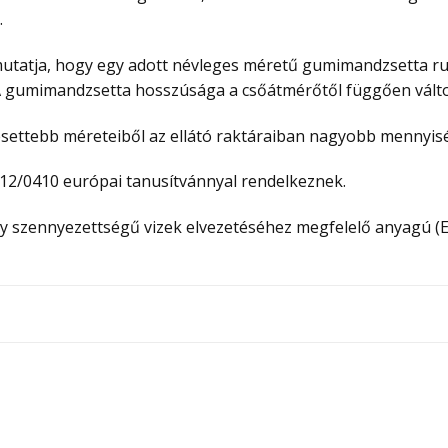
.
utatja, hogy egy adott névleges méretű gumimandzsetta ru
A gumimandzsetta hosszúsága a csőátmérőtől függően válto
ettebb méreteiből az ellátó raktáraiban nagyobb mennyiség
-12/0410 európai tanusítvánnyal rendelkeznek.
y szennyezettségű vizek elvezetéséhez megfelelő anyagú (