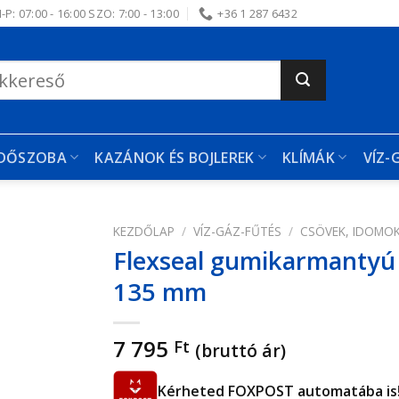
-P: 07:00 - 16:00 SZO: 7:00 - 13:00
+36 1 287 6432
RDŐSZOBA
KAZÁNOK ÉS BOJLEREK
KLÍMÁK
VÍZ-
KEZDŐLAP
/
VÍZ-GÁZ-FŰTÉS
/
CSÖVEK, IDOMO
Flexseal gumikarmantyú 
edvencekhez
135 mm
7 795
Ft
(bruttó ár)
Kérheted FOXPOST automatába is