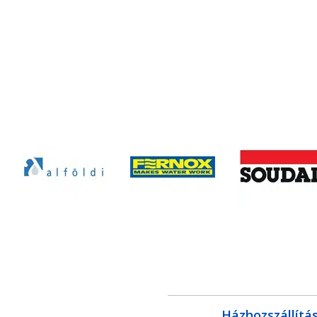
Házhozszállítá