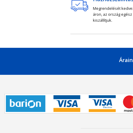
Megrendelését kedv
áron, az ország egész
kiszállítjuk.
Árain