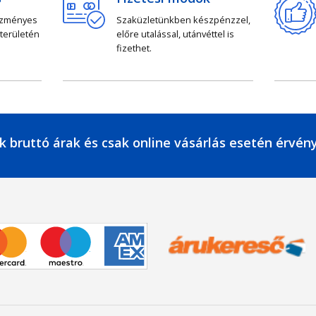
ezményes
Szaküzletünkben készpénzzel,
 területén
előre utalással, utánvéttel is
fizethet.
k bruttó árak és csak online vásárlás esetén érvén