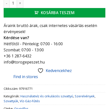
Grundfos UP 15-14 B PM keringető szivattyú mennyiség
KOSÁRBA TESZEM
Áraink bruttó árak, csak internetes vásárlás esetén
érvényesek!
Kérdése van?
Hétfőtől - Péntekig: 07:00 - 16:00
Szombat: 07:00 - 13:00
+36 1 287-6432
info@torogepeszet.hu
Kedvencekhez
Find in stores
Cikkszám:
97916771
Kategóriák:
Használativíz és cirkulációs szivattyú
,
Szerelvények
,
Szivattyúk
,
Víz-Gáz-Fűtés
Címke:
Grundfos