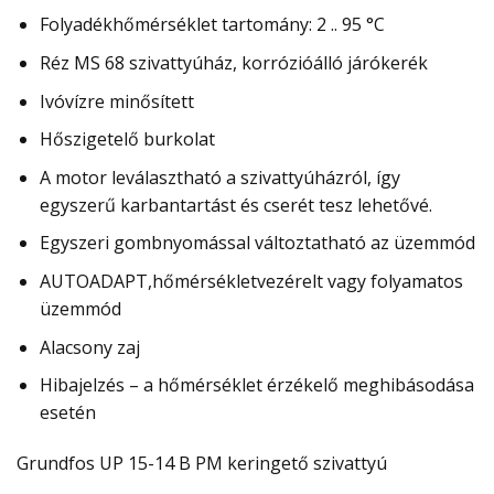
Folyadékhőmérséklet tartomány: 2 .. 95 °C
Réz MS 68 szivattyúház, korrózióálló járókerék
Ivóvízre minősített
Hőszigetelő burkolat
A motor leválasztható a szivattyúházról, így
egyszerű karbantartást és cserét tesz lehetővé.
Egyszeri gombnyomással változtatható az üzemmód
AUTOADAPT,hőmérsékletvezérelt vagy folyamatos
üzemmód
Alacsony zaj
Hibajelzés – a hőmérséklet érzékelő meghibásodása
esetén
Grundfos UP 15-14 B PM keringető szivattyú