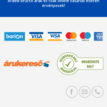
Áraink bruttó árak és csak online vásárlás esetén
érvényesek!