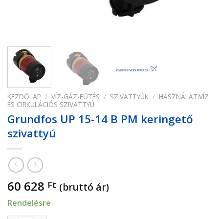
KEZDŐLAP
/
VÍZ-GÁZ-FŰTÉS
/
SZIVATTYÚK
/
HASZNÁLATIVÍZ
ÉS CIRKULÁCIÓS SZIVATTYÚ
Grundfos UP 15-14 B PM keringető
szivattyú
60 628
Ft
(bruttó ár)
Rendelésre