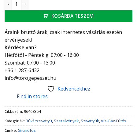
Grundfos Unilift AP50B.50.08.A1V 230V 10m mennyiség
KOSÁRBA TESZEM
Áraink bruttó árak, csak internetes vásárlás esetén
érvényesek!
Kérdése van?
Hétfőtől - Péntekig: 07:00 - 16:00
Szombat: 07:00 - 13:00
+36 1 287-6432
info@torogepeszet.hu
Kedvencekhez
Find in stores
Cikkszám:
96468354
Kategóriák:
Búvárszivattyú
,
Szerelvények
,
Szivattyúk
,
Víz-Gáz-Fűtés
Címke:
Grundfos