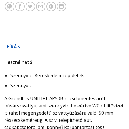
LEÍRÁS
Használható:
Szennyvíz -Kereskedelmi épületek
Szennyvíz
A Grundfos UNILIFT AP50B rozsdamentes acél
búvárszivattyú, ami szennyvíz, beleértve WC öblítővizet
is (ahol megengedett) szivattyúzására való, 50 mm
részecskeméretig. A sziv. telepíthető aut.
csőkapcsolóra, ami könnyű karbantartást tesz