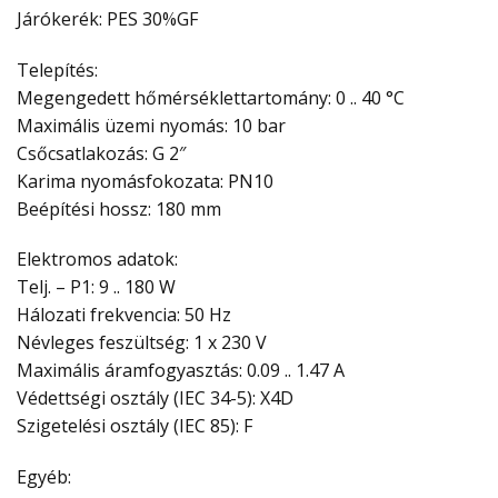
Járókerék: PES 30%GF
Telepítés:
Megengedett hőmérséklettartomány: 0 .. 40 °C
Maximális üzemi nyomás: 10 bar
Csőcsatlakozás: G 2″
Karima nyomásfokozata: PN10
Beépítési hossz: 180 mm
Elektromos adatok:
Telj. – P1: 9 .. 180 W
Hálozati frekvencia: 50 Hz
Névleges feszültség: 1 x 230 V
Maximális áramfogyasztás: 0.09 .. 1.47 A
Védettségi osztály (IEC 34-5): X4D
Szigetelési osztály (IEC 85): F
Egyéb: