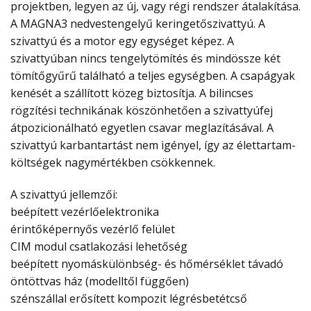
projektben, legyen az új, vagy régi rendszer átalakítása.
A MAGNA3 nedvestengelyű keringetőszivattyú. A
szivattyú és a motor egy egységet képez. A
szivattyúban nincs tengelytömítés és mindössze két
tömítőgyűrű található a teljes egységben. A csapágyak
kenését a szállított közeg biztosítja. A bilincses
rögzítési technikának köszönhetően a szivattyúfej
átpozicionálható egyetlen csavar meglazításával. A
szivattyú karbantartást nem igényel, így az élettartam-
költségek nagymértékben csökkennek.
A szivattyú jellemzői:
beépített vezérlőelektronika
érintőképernyős vezérlő felület
CIM modul csatlakozási lehetőség
beépített nyomáskülönbség- és hőmérséklet távadó
öntöttvas ház (modelltől függően)
szénszállal erősített kompozit légrésbetétcső