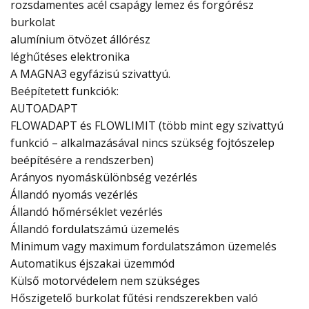
rozsdamentes acél csapágy lemez és forgórész
burkolat
alumínium ötvözet állórész
léghűtéses elektronika
A MAGNA3 egyfázisú szivattyú.
Beépítetett funkciók:
AUTOADAPT
FLOWADAPT és FLOWLIMIT (több mint egy szivattyú
funkció – alkalmazásával nincs szükség fojtószelep
beépítésére a rendszerben)
Arányos nyomáskülönbség vezérlés
Állandó nyomás vezérlés
Állandó hőmérséklet vezérlés
Állandó fordulatszámú üzemelés
Minimum vagy maximum fordulatszámon üzemelés
Automatikus éjszakai üzemmód
Külső motorvédelem nem szükséges
Hőszigetelő burkolat fűtési rendszerekben való