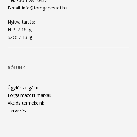
Tel: +36 1 287 6432
E-mail: info@torogepeszet.hu
Nyitva tartás:
H-P: 7-16-ig;
SZO: 7-13-ig
RÓLUNK
Ügyfélszolgálat
Forgalmazott márkák
Akciós termékeink
Tervezés