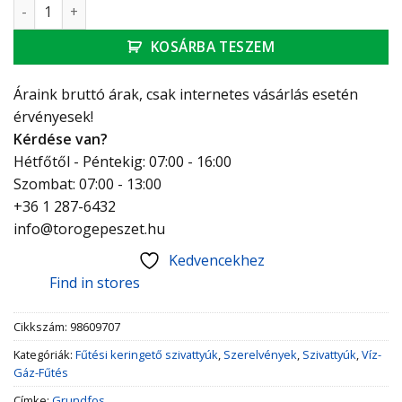
Grundfos MAGNA3 32-120 keringető szivattyú mennyiség
KOSÁRBA TESZEM
Áraink bruttó árak, csak internetes vásárlás esetén
érvényesek!
Kérdése van?
Hétfőtől - Péntekig: 07:00 - 16:00
Szombat: 07:00 - 13:00
+36 1 287-6432
info@torogepeszet.hu
Kedvencekhez
Find in stores
Cikkszám:
98609707
Kategóriák:
Fűtési keringető szivattyúk
,
Szerelvények
,
Szivattyúk
,
Víz-
Gáz-Fűtés
Címke:
Grundfos