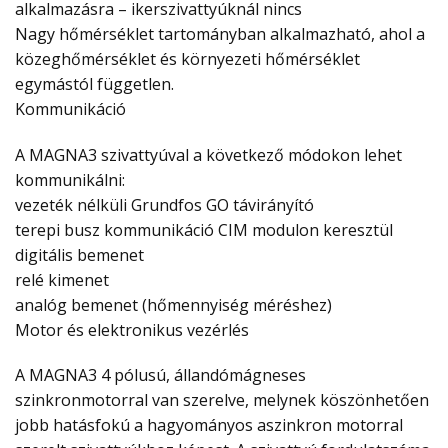
alkalmazásra – ikerszivattyúknál nincs
Nagy hőmérséklet tartományban alkalmazható, ahol a
közeghőmérséklet és környezeti hőmérséklet
egymástól független.
Kommunikáció
A MAGNA3 szivattyúval a következő módokon lehet
kommunikálni:
vezeték nélküli Grundfos GO távirányító
terepi busz kommunikáció CIM modulon keresztül
digitális bemenet
relé kimenet
analóg bemenet (hőmennyiség méréshez)
Motor és elektronikus vezérlés
A MAGNA3 4 pólusú, állandómágneses
szinkronmotorral van szerelve, melynek köszönhetően
jobb hatásfokú a hagyományos aszinkron motorral