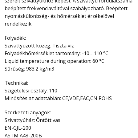
szerelt szivattyúkhoz képest. A szivattyú fordulatszáma
beépített frekvenciaváltóval szabályozható. Beépített
nyomáskülönbség- és hőmérséklet érzékelővel
rendelkezik.
Folyadék:
Szivattyúzott közeg: Tiszta víz
Folyadékhőmérséklet tartomány: -10 .. 110 °C
Liquid temperature during operation: 60 °C
Sűrűség: 983.2 kg/m3
Technikai:
Szigetelési osztály: 110
Minősítés az adattáblán: CE,VDE,EAC,CN ROHS
Szerkezeti anyagok:
Szivattyúház: Öntött vas
EN-GJL-200
ASTM A48-200B