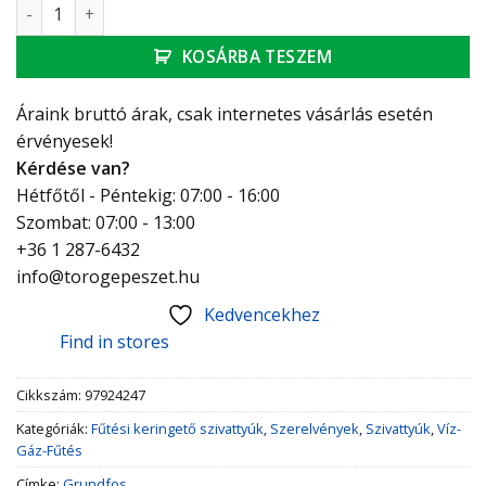
Grundfos Magna3 25-100 keringető szivattyú mennyiség
KOSÁRBA TESZEM
Áraink bruttó árak, csak internetes vásárlás esetén
érvényesek!
Kérdése van?
Hétfőtől - Péntekig: 07:00 - 16:00
Szombat: 07:00 - 13:00
+36 1 287-6432
info@torogepeszet.hu
Kedvencekhez
Find in stores
Cikkszám:
97924247
Kategóriák:
Fűtési keringető szivattyúk
,
Szerelvények
,
Szivattyúk
,
Víz-
Gáz-Fűtés
Címke:
Grundfos