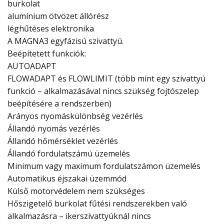
burkolat
alumínium ötvözet állórész
léghűtéses elektronika
A MAGNA3 egyfázisú szivattyú.
Beépítetett funkciók:
AUTOADAPT
FLOWADAPT és FLOWLIMIT (több mint egy szivattyú
funkció – alkalmazásával nincs szükség fojtószelep
beépítésére a rendszerben)
Arányos nyomáskülönbség vezérlés
Állandó nyomás vezérlés
Állandó hőmérséklet vezérlés
Állandó fordulatszámú üzemelés
Minimum vagy maximum fordulatszámon üzemelés
Automatikus éjszakai üzemmód
Külső motorvédelem nem szükséges
Hőszigetelő burkolat fűtési rendszerekben való
alkalmazásra – ikerszivattyúknál nincs