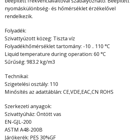
beépített frekvenciaváltóval szabályozható. Beépített
nyomáskülönbség- és hőmérséklet érzékelővel
rendelkezik.
Folyadék:
Szivattyúzott közeg: Tiszta víz
Folyadékhőmérséklet tartomány: -10 .. 110 °C
Liquid temperature during operation: 60 °C
Sűrűség: 983.2 kg/m3
Technikai:
Szigetelési osztály: 110
Minősítés az adattáblán: CE,VDE,EAC,CN ROHS
Szerkezeti anyagok:
Szivattyúház: Öntött vas
EN-GJL-200
ASTM A48-200B
Járókerék: PES 30%GF