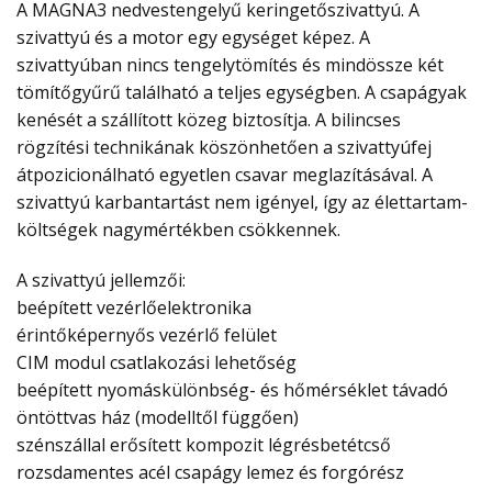
A MAGNA3 nedvestengelyű keringetőszivattyú. A
szivattyú és a motor egy egységet képez. A
szivattyúban nincs tengelytömítés és mindössze két
tömítőgyűrű található a teljes egységben. A csapágyak
kenését a szállított közeg biztosítja. A bilincses
rögzítési technikának köszönhetően a szivattyúfej
átpozicionálható egyetlen csavar meglazításával. A
szivattyú karbantartást nem igényel, így az élettartam-
költségek nagymértékben csökkennek.
A szivattyú jellemzői:
beépített vezérlőelektronika
érintőképernyős vezérlő felület
CIM modul csatlakozási lehetőség
beépített nyomáskülönbség- és hőmérséklet távadó
öntöttvas ház (modelltől függően)
szénszállal erősített kompozit légrésbetétcső
rozsdamentes acél csapágy lemez és forgórész