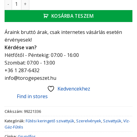
Grundfos MAGNA1 keringető szivattyú MAGNA1 50-120 F me
KOSÁRBA TESZEM
Áraink bruttó árak, csak internetes vásárlás esetén
érvényesek!
Kérdése van?
Hétfőtől - Péntekig: 07:00 - 16:00
Szombat: 07:00 - 13:00
+36 1 287-6432
info@torogepeszet.hu
Kedvencekhez
Find in stores
Cikkszám:
99221336
Kategóriák:
Fűtési keringető szivattyúk
,
Szerelvények
,
Szivattyúk
,
Víz-
Gáz-Fűtés
Címke:
Grundfos