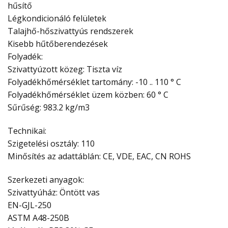
hűsítő
Légkondicionáló felületek
Talajhő-hőszivattyús rendszerek
Kisebb hűtőberendezések
Folyadék:
Szivattyúzott közeg: Tiszta víz
Folyadékhőmérséklet tartomány: -10 .. 110 ° C
Folyadékhőmérséklet üzem közben: 60 ° C
Sűrűség: 983.2 kg/m3
Technikai:
Szigetelési osztály: 110
Minősítés az adattáblán: CE, VDE, EAC, CN ROHS
Szerkezeti anyagok:
Szivattyúház: Öntött vas
EN-GJL-250
ASTM A48-250B