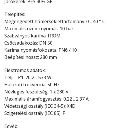
Járókerék: PES 30% GF
Telepítés:
Megengedett hőmérséklettartomány: 0 .. 40 ° C
Maximális üzemi nyomás: 10 bar
Szabványos karima: FROM
Csőcsatlakozás: DN 50
Karima nyomásfokozata: PN6 / 10
Beépítési hossz: 280 mm
Elektromos adatok:
Telj. – P1: 20,2 .. 533 W
Hálozati frekvencia: 50 Hz
Névleges feszültség: 1 x 230 V
Maximális áramfogyasztás: 0.22 .. 2.37 A
Védettségi osztály (IEC 34-5): X4D
Szigetelési osztály (IEC 85): F
Egyéb: