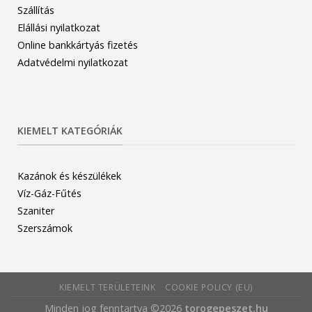
Szállítás
Elállási nyilatkozat
Online bankkártyás fizetés
Adatvédelmi nyilatkozat
KIEMELT KATEGÓRIÁK
Kazánok és készülékek
Víz-Gáz-Fűtés
Szaniter
Szerszámok
KIEMELT TERÜLETEINK
COOKIE POLICY (EU)
Minden jog fenntartva ©2026
torogepeszet.hu