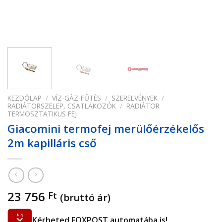
KEZDŐLAP
/
VÍZ-GÁZ-FŰTÉS
/
SZERELVÉNYEK
/
RADIÁTORSZELEP, CSATLAKOZÓK
/
RADIÁTOR
TERMOSZTATIKUS FEJ
Giacomini termofej merülőérzékelős
2m kapilláris cső
23 756
Ft
(bruttó ár)
Kérheted FOXPOST automatába is!