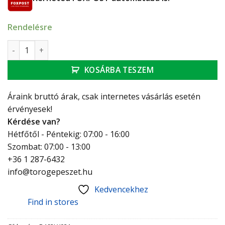
Rendelésre
Giacomini termofej merülőérzékelős 2m kapilláris cső menn
KOSÁRBA TESZEM
Áraink bruttó árak, csak internetes vásárlás esetén
érvényesek!
Kérdése van?
Hétfőtől - Péntekig: 07:00 - 16:00
Szombat: 07:00 - 13:00
+36 1 287-6432
info@torogepeszet.hu
Kedvencekhez
Find in stores