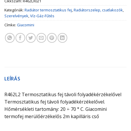
Cikkszám:
R462LX021
Kategóriák:
Radiátor termosztatikus fej
,
Radiátorszelep, csatlakozók
,
Szerelvények
,
Víz-Gáz-Fűtés
Címke:
Giacomini
LEÍRÁS
R462L2 Termosztatikus fej távoli folyadékérzékelővel
Termosztatikus fej távoli folyadékérzékelővel.
Hőmérsékleti tartomány: 20 ÷ 70 ° C. Giacomini
termofej merülőérzékelős 2m kapilláris cső