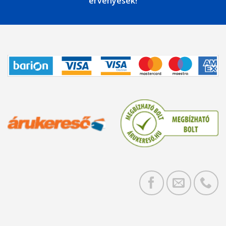
érvényesek!