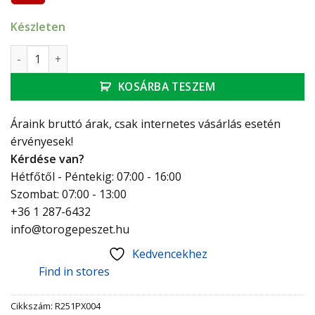
Készleten
Giacomini golyóscsap 3/4" BB hollandis, pillangó karral R25
KOSÁRBA TESZEM
Áraink bruttó árak, csak internetes vásárlás esetén
érvényesek!
Kérdése van?
Hétfőtől - Péntekig: 07:00 - 16:00
Szombat: 07:00 - 13:00
+36 1 287-6432
info@torogepeszet.hu
Kedvencekhez
Find in stores
Cikkszám:
R251PX004