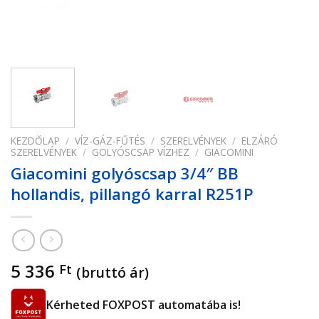
KEZDŐLAP
/
VÍZ-GÁZ-FŰTÉS
/
SZERELVÉNYEK
/
ELZÁRÓ
SZERELVÉNYEK
/
GOLYÓSCSAP VÍZHEZ
/
GIACOMINI
Giacomini golyóscsap 3/4″ BB
hollandis, pillangó karral R251P
5 336
Ft
(bruttó ár)
Kérheted FOXPOST automatába is!