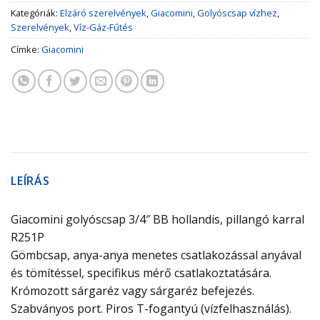
Kategóriák:
Elzáró szerelvények
,
Giacomini
,
Golyóscsap vízhez
,
Szerelvények
,
Víz-Gáz-Fűtés
Címke:
Giacomini
LEÍRÁS
Giacomini golyóscsap 3/4″ BB hollandis, pillangó karral
R251P
Gömbcsap, anya-anya menetes csatlakozással anyával
és tömítéssel, specifikus mérő csatlakoztatására.
Krómozott sárgaréz vagy sárgaréz befejezés.
Szabványos port. Piros T-fogantyú (vízfelhasználás).