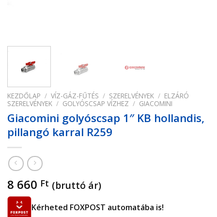
KEZDŐLAP
/
VÍZ-GÁZ-FŰTÉS
/
SZERELVÉNYEK
/
ELZÁRÓ
SZERELVÉNYEK
/
GOLYÓSCSAP VÍZHEZ
/
GIACOMINI
Giacomini golyóscsap 1″ KB hollandis,
pillangó karral R259
8 660
Ft
(bruttó ár)
Kérheted FOXPOST automatába is!