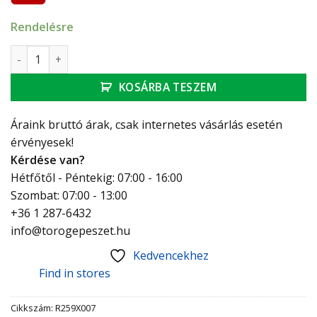
Rendelésre
Giacomini golyóscsap 1" KB hollandis, pillangó karral R259 
KOSÁRBA TESZEM
Áraink bruttó árak, csak internetes vásárlás esetén
érvényesek!
Kérdése van?
Hétfőtől - Péntekig: 07:00 - 16:00
Szombat: 07:00 - 13:00
+36 1 287-6432
info@torogepeszet.hu
Kedvencekhez
Find in stores
Cikkszám:
R259X007