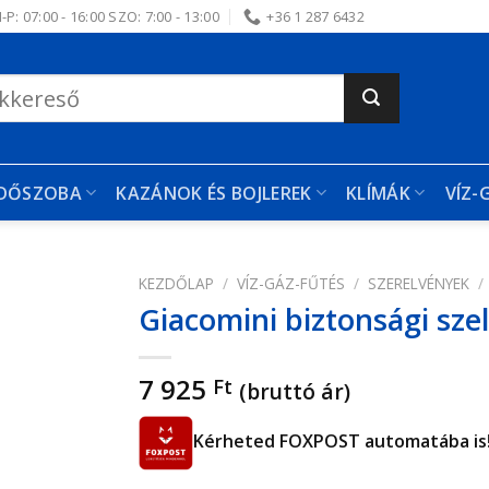
-P: 07:00 - 16:00 SZO: 7:00 - 13:00
+36 1 287 6432
RDŐSZOBA
KAZÁNOK ÉS BOJLEREK
KLÍMÁK
VÍZ-
KEZDŐLAP
/
VÍZ-GÁZ-FŰTÉS
/
SZERELVÉNYEK
/
Giacomini biztonsági szel
edvencekhez
7 925
Ft
(bruttó ár)
Kérheted FOXPOST automatába is