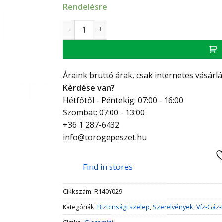
Rendelésre
Giacomini biztonsági szelep 3/4" - 6 bar men
Áraink bruttó árak, csak internetes vásárl
Kérdése van?
Hétfőtől - Péntekig: 07:00 - 16:00
Szombat: 07:00 - 13:00
+36 1 287-6432
info@torogepeszet.hu
Find in stores
Cikkszám:
R140Y029
Kategóriák:
Biztonsági szelep
,
Szerelvények
,
Víz-Gáz-
Címke:
Giacomini