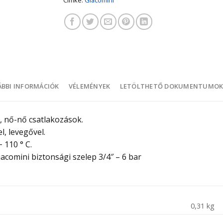
BBI INFORMÁCIÓK
VÉLEMÉNYEK
LETÖLTHETŐ DOKUMENTUMO
 nő-nő csatlakozások.
l, levegővel.
 110 ° C.
acomini biztonsági szelep 3/4″ – 6 bar
0,31 kg