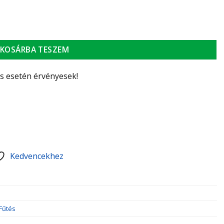
nyiség
KOSÁRBA TESZEM
ás esetén érvényesek!
Kedvencekhez
Fűtés