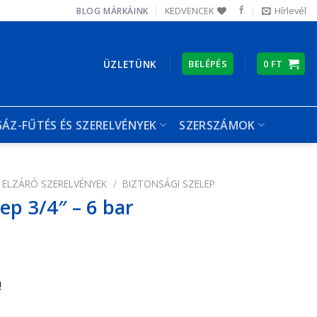
KEDVENCEK
Hírlevél
BLOG
MÁRKÁINK
ÜZLETÜNK
BELÉPÉS
0
FT
GÁZ-FŰTÉS ÉS SZERELVÉNYEK
SZERSZÁMOK
ELZÁRÓ SZERELVÉNYEK
/
BIZTONSÁGI SZELEP
ep 3/4″ – 6 bar
!