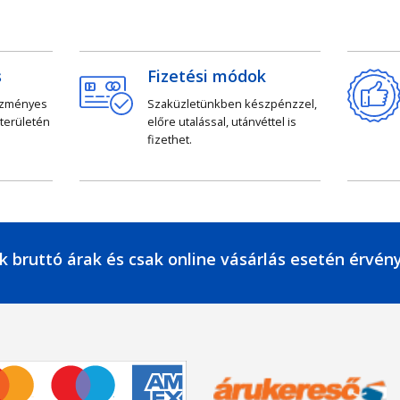
s
Fizetési módok
ezményes
Szaküzletünkben készpénzzel,
 területén
előre utalással, utánvéttel is
fizethet.
k bruttó árak és csak online vásárlás esetén érvén