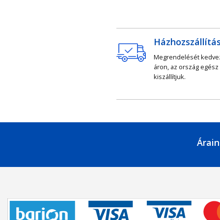
Házhozszállítá
Megrendelését kedv
áron, az ország egész
kiszállítjuk.
Árain