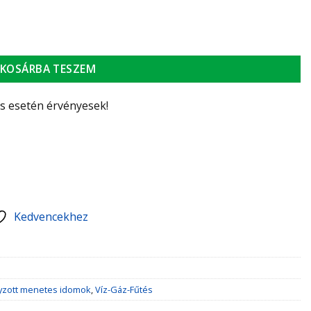
ség
KOSÁRBA TESZEM
ás esetén érvényesek!
Kedvencekhez
yzott menetes idomok
,
Víz-Gáz-Fűtés