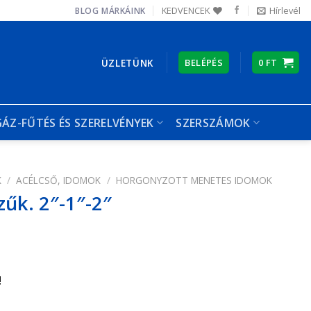
KEDVENCEK
Hírlevél
BLOG
MÁRKÁINK
ÜZLETÜNK
BELÉPÉS
0
FT
GÁZ-FŰTÉS ÉS SZERELVÉNYEK
SZERSZÁMOK
K
/
ACÉLCSŐ, IDOMOK
/
HORGONYZOTT MENETES IDOMOK
űk. 2″-1″-2″
!