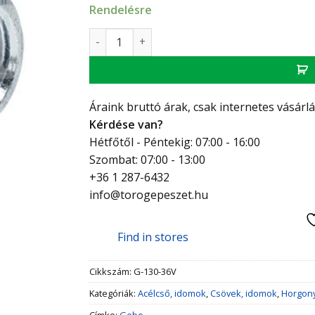
Rendelésre
GEBO Platinum T-idom szűk. 2"-1"-2" mennyi
Áraink bruttó árak, csak internetes vásárl
Kérdése van?
Hétfőtől - Péntekig: 07:00 - 16:00
Szombat: 07:00 - 13:00
+36 1 287-6432
info@torogepeszet.hu
Find in stores
Cikkszám:
G-130-36V
Kategóriák:
Acélcső, idomok
,
Csövek, idomok
,
Horgon
Címke:
Gebo