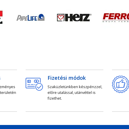
s
Fizetési módok
ezményes
Szaküzletünkben készpénzzel,
 területén
előre utalással, utánvéttel is
fizethet.