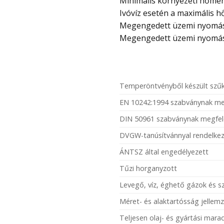
Minimális környezeti hőmérs
Ivóvíz esetén a maximális h
Megengedett üzemi nyomás –
Megengedett üzemi nyomás 1
Temperöntvényből készült szűk
EN 10242:1994 szabványnak me
DIN 50961 szabványnak megfel
DVGW-tanúsítvánnyal rendelkez
ÁNTSZ által engedélyezett
Tűzi horganyzott
Levegő, víz, éghető gázok és 
Méret- és alaktartósság jellemz
Teljesen olaj- és gyártási mar