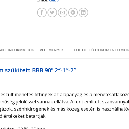
BBI INFORMÁCIÓK
VÉLEMÉNYEK
LETÖLTHETŐ DOKUMENTUMO
 szűkített BBB 90º 2″-1″-2″
szült menetes fittingek az alapanyag és a menetcsatlakozó
őség jelöléssel vannak ellátva. A fent említett szabvánnya
ő gázok, szénhidrogének és más közeg esetén is használható
 értékeket betartják.