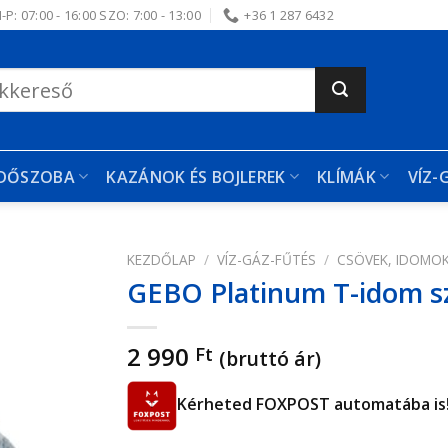
-P: 07:00 - 16:00 SZO: 7:00 - 13:00
+36 1 287 6432
RDŐSZOBA
KAZÁNOK ÉS BOJLEREK
KLÍMÁK
VÍZ-
KEZDŐLAP
/
VÍZ-GÁZ-FŰTÉS
/
CSÖVEK, IDOMO
GEBO Platinum T-idom sz
edvencekhez
2 990
Ft
(bruttó ár)
Kérheted FOXPOST automatába is