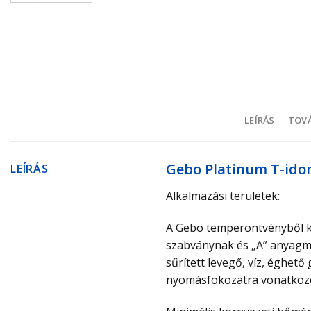
LEÍRÁS
TOVÁ
Gebo Platinum T-idom
LEÍRÁS
Alkalmazási területek:
A Gebo temperöntvényből ké
szabványnak és „A” anyagmin
sűrített levegő, víz, éghet
nyomásfokozatra vonatkozó