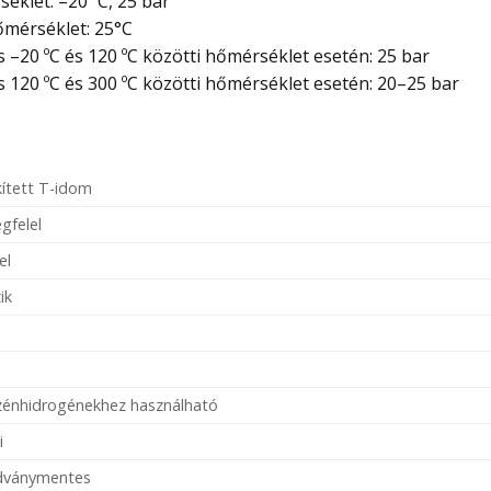
éklet: –20 ºC, 25 bar
őmérséklet: 25°C
20 ºC és 120 ºC közötti hőmérséklet esetén: 25 bar
20 ºC és 300 ºC közötti hőmérséklet esetén: 20–25 bar
ített T-idom
gfelel
el
ik
szénhidrogénekhez használható
i
adványmentes