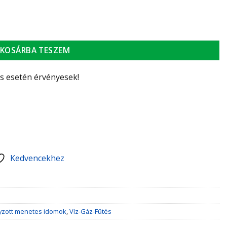
KOSÁRBA TESZEM
ás esetén érvényesek!
Kedvencekhez
yzott menetes idomok
,
Víz-Gáz-Fűtés