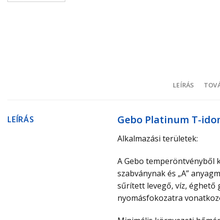
LEÍRÁS
TOVÁ
Gebo Platinum T-ido
LEÍRÁS
Alkalmazási területek:
A Gebo temperöntvényből ké
szabványnak és „A” anyagmin
sűrített levegő, víz, éghet
nyomásfokozatra vonatkozó