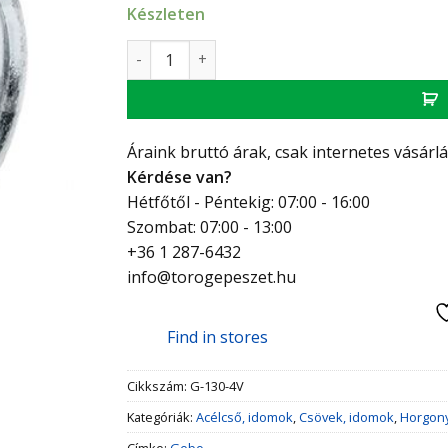
Készleten
GEBO Platinum T-idom 1/2" mennyiség
Áraink bruttó árak, csak internetes vásárl
Kérdése van?
Hétfőtől - Péntekig: 07:00 - 16:00
Szombat: 07:00 - 13:00
+36 1 287-6432
info@torogepeszet.hu
Find in stores
Cikkszám:
G-130-4V
Kategóriák:
Acélcső, idomok
,
Csövek, idomok
,
Horgon
Címke:
Gebo