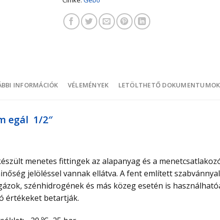
BBI INFORMÁCIÓK
VÉLEMÉNYEK
LETÖLTHETŐ DOKUMENTUMO
m egál 1/2″
szült menetes fittingek az alapanyag és a menetcsatlakozó
őség jelöléssel vannak ellátva. A fent említett szabvánnya
ő gázok, szénhidrogének és más közeg esetén is használható
 értékeket betartják.