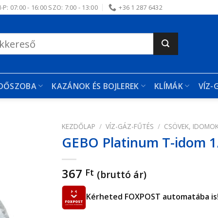
-P: 07:00 - 16:00 SZO: 7:00 - 13:00
+36 1 287 6432
RDŐSZOBA
KAZÁNOK ÉS BOJLEREK
KLÍMÁK
VÍZ-
KEZDŐLAP
/
VÍZ-GÁZ-FŰTÉS
/
CSÖVEK, IDOMO
GEBO Platinum T-idom 1
edvencekhez
367
Ft
(bruttó ár)
Kérheted FOXPOST automatába is