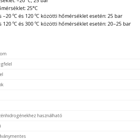
éklet: –20 ºC, 25 bar
őmérséklet: 25°C
20 ºC és 120 ºC közötti hőmérséklet esetén: 25 bar
20 ºC és 300 ºC közötti hőmérséklet esetén: 20–25 bar
dom
gfelel
el
ik
szénhidrogénekhez használható
i
adványmentes