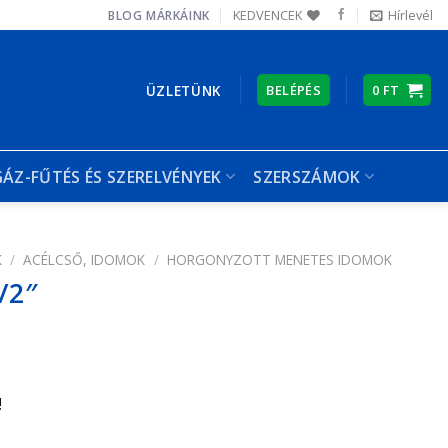
KEDVENCEK
Hírlevél
BLOG
MÁRKÁINK
ÜZLETÜNK
BELÉPÉS
0
FT
GÁZ-FŰTÉS ÉS SZERELVÉNYEK
SZERSZÁMOK
K
/
ACÉLCSŐ, IDOMOK
/
HORGONYZOTT MENETES IDOMOK
/2″
!