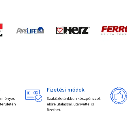
s
Fizetési módok
ezményes
Szaküzletünkben készpénzzel,
 területén
előre utalással, utánvéttel is
fizethet.