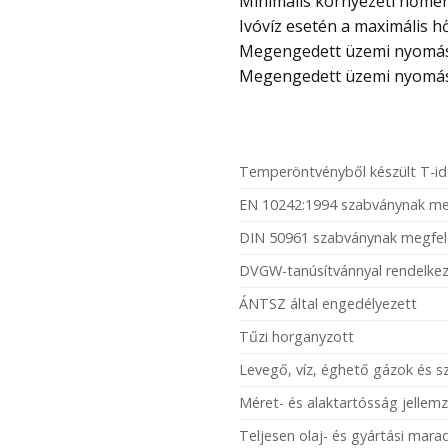
Minimális környezeti hőmérs
Ivóvíz esetén a maximális h
Megengedett üzemi nyomás –
Megengedett üzemi nyomás 1
Temperöntvényből készült T-i
EN 10242:1994 szabványnak me
DIN 50961 szabványnak megfel
DVGW-tanúsítvánnyal rendelkez
ÁNTSZ által engedélyezett
Tűzi horganyzott
Levegő, víz, éghető gázok és 
Méret- és alaktartósság jellemz
Teljesen olaj- és gyártási mar