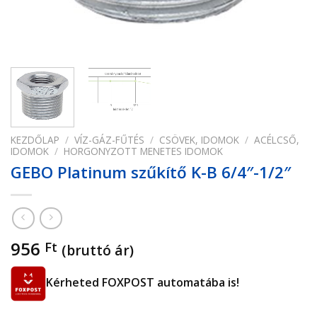
KEZDŐLAP
/
VÍZ-GÁZ-FŰTÉS
/
CSÖVEK, IDOMOK
/
ACÉLCSŐ,
IDOMOK
/
HORGONYZOTT MENETES IDOMOK
GEBO Platinum szűkítő K-B 6/4″-1/2″
956
Ft
(bruttó ár)
Kérheted FOXPOST automatába is!