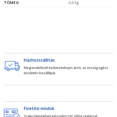
TÖMEG
0,6 kg
Házhozszállítás
Megrendelését kedvezményes áron, az ország egész
területén kiszállítjuk.
Fizetési módok
Szaküzletünkben készpénzzel, előre utalással,