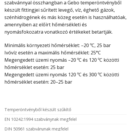
szabvánnyal összhangban a Gebo temperöntvényből
készült fittingjei sűrített levegő, víz, éghető gázok,
szénhidrogének és más közeg esetén is használhatóak,
amennyiben az előírt hőmérsékleti és
nyomásfokozatra vonatkozó értékeket betartják.
Minimális környezeti hőmérséklet: –20 ºC, 25 bar
Ivóvíz esetén a maximális hőmérséklet: 25°C
Megengedett üzemi nyomás –20 ºC és 120 ºC közötti
hőmérséklet esetén: 25 bar
Megengedett üzemi nyomás 120 ºC és 300 ºC közötti
hőmérséklet esetén: 20–25 bar
Temperöntvényből készült szűkítő
EN 10242:1994 szabványnak megfelel
DIN 50961 szabványnak megfelel