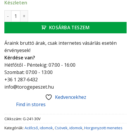
Készleten
GEBO Platinum szűkítő K-B 6/4"-1/2" mennyiség
KOSÁRBA TESZEM
Áraink bruttó árak, csak internetes vásárlás esetén
érvényesek!
Kérdése van?
Hétfőtől - Péntekig: 07:00 - 16:00
Szombat: 07:00 - 13:00
+36 1 287-6432
info@torogepeszet.hu
Kedvencekhez
Find in stores
Cikkszám:
G-241-30V
Kategóriák:
Acélcső, idomok
,
Csövek, idomok
,
Horgonyzott menetes